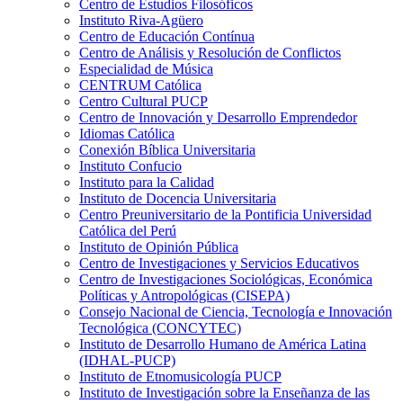
Centro de Estudios Filosóficos
Instituto Riva-Agüero
Centro de Educación Contínua
Centro de Análisis y Resolución de Conflictos
Especialidad de Música
CENTRUM Católica
Centro Cultural PUCP
Centro de Innovación y Desarrollo Emprendedor
Idiomas Católica
Conexión Bíblica Universitaria
Instituto Confucio
Instituto para la Calidad
Instituto de Docencia Universitaria
Centro Preuniversitario de la Pontificia Universidad
Católica del Perú
Instituto de Opinión Pública
Centro de Investigaciones y Servicios Educativos
Centro de Investigaciones Sociológicas, Económica
Políticas y Antropológicas (CISEPA)
Consejo Nacional de Ciencia, Tecnología e Innovación
Tecnológica (CONCYTEC)
Instituto de Desarrollo Humano de América Latina
(IDHAL-PUCP)
Instituto de Etnomusicología PUCP
Instituto de Investigación sobre la Enseñanza de las