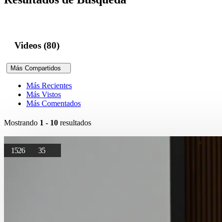
Videos (80)
Más Compartidos
Más Recientes
Más Vistos
Más Comentados
Mostrando
1 - 10
resultados
1526
35