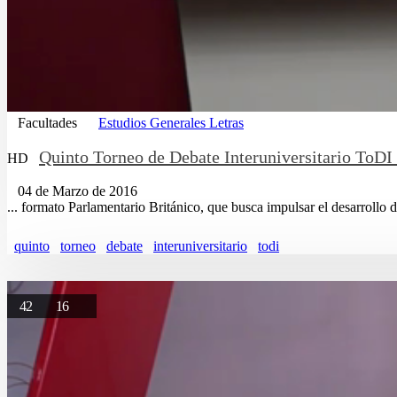
Facultades
Estudios Generales Letras
Quinto Torneo de Debate Interuniversitario ToDI
HD
04 de Marzo de 2016
... formato Parlamentario Británico, que busca impulsar el desarrollo 
quinto
torneo
debate
interuniversitario
todi
42
16