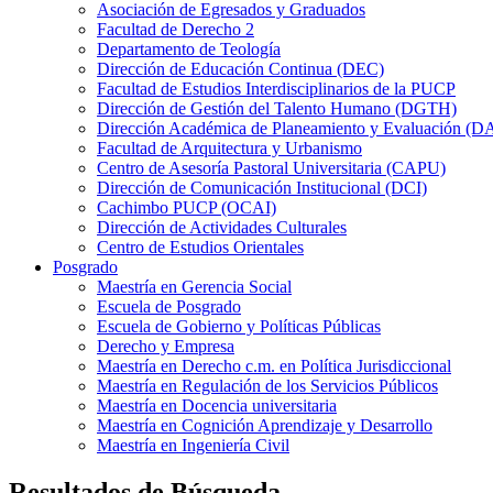
Asociación de Egresados y Graduados
Facultad de Derecho 2
Departamento de Teología
Dirección de Educación Continua (DEC)
Facultad de Estudios Interdisciplinarios de la PUCP
Dirección de Gestión del Talento Humano (DGTH)
Dirección Académica de Planeamiento y Evaluación (D
Facultad de Arquitectura y Urbanismo
Centro de Asesoría Pastoral Universitaria (CAPU)
Dirección de Comunicación Institucional (DCI)
Cachimbo PUCP (OCAI)
Dirección de Actividades Culturales
Centro de Estudios Orientales
Posgrado
Maestría en Gerencia Social
Escuela de Posgrado
Escuela de Gobierno y Políticas Públicas
Derecho y Empresa
Maestría en Derecho c.m. en Política Jurisdiccional
Maestría en Regulación de los Servicios Públicos
Maestría en Docencia universitaria
Maestría en Cognición Aprendizaje y Desarrollo
Maestría en Ingeniería Civil
Resultados de Búsqueda