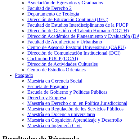
Asociación de Egresados y Graduados
Facultad de Derecho 2
Departamento de Teología
Dirección de Educación Continua (DEC)
Facultad de Estudios Interdisciplinarios de la PUCP
Dirección de Gestión del Talento Humano (DGTH)
Dirección Académica de Planeamiento y Evaluación (D
Facultad de Arquitectura y Urbanismo
Centro de Asesoría Pastoral Universitaria (CAPU)
Dirección de Comunicación Institucional (DCI)
Cachimbo PUCP (OCAI)
Dirección de Actividades Culturales
Centro de Estudios Orientales
Posgrado
Maestría en Gerencia Social
Escuela de Posgrado
Escuela de Gobierno y Políticas Públicas
Derecho y Empresa
Maestría en Derecho c.m. en Política Jurisdiccional
Maestría en Regulación de los Servicios Públicos
Maestría en Docencia universitaria
Maestría en Cognición Aprendizaje y Desarrollo
Maestría en Ingeniería Civil
Resultados de Búsqueda