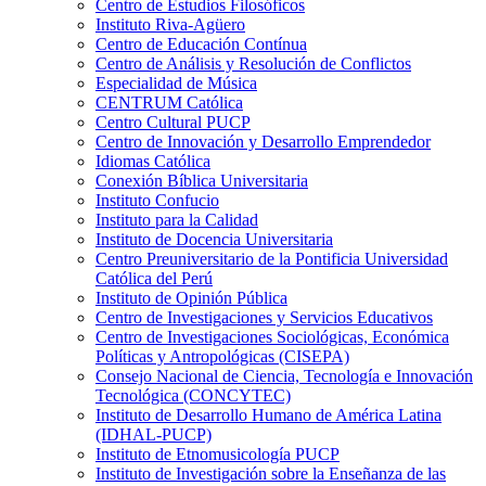
Centro de Estudios Filosóficos
Instituto Riva-Agüero
Centro de Educación Contínua
Centro de Análisis y Resolución de Conflictos
Especialidad de Música
CENTRUM Católica
Centro Cultural PUCP
Centro de Innovación y Desarrollo Emprendedor
Idiomas Católica
Conexión Bíblica Universitaria
Instituto Confucio
Instituto para la Calidad
Instituto de Docencia Universitaria
Centro Preuniversitario de la Pontificia Universidad
Católica del Perú
Instituto de Opinión Pública
Centro de Investigaciones y Servicios Educativos
Centro de Investigaciones Sociológicas, Económica
Políticas y Antropológicas (CISEPA)
Consejo Nacional de Ciencia, Tecnología e Innovación
Tecnológica (CONCYTEC)
Instituto de Desarrollo Humano de América Latina
(IDHAL-PUCP)
Instituto de Etnomusicología PUCP
Instituto de Investigación sobre la Enseñanza de las