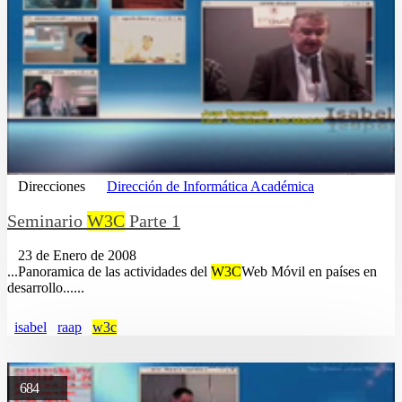
Direcciones
Dirección de Informática Académica
Seminario
W3C
Parte 1
23 de Enero de 2008
...Panoramica de las actividades del
W3C
Web Móvil en países en
desarrollo......
isabel
raap
w3c
684