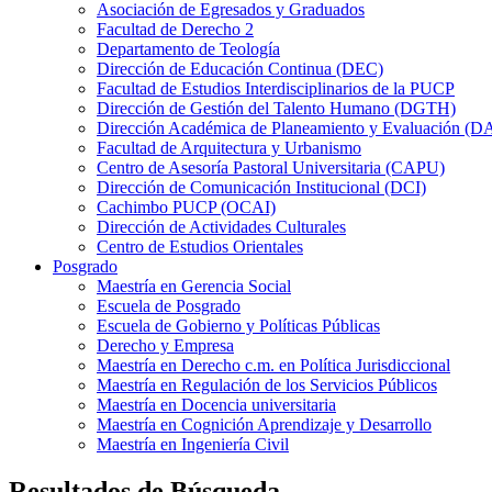
Asociación de Egresados y Graduados
Facultad de Derecho 2
Departamento de Teología
Dirección de Educación Continua (DEC)
Facultad de Estudios Interdisciplinarios de la PUCP
Dirección de Gestión del Talento Humano (DGTH)
Dirección Académica de Planeamiento y Evaluación (D
Facultad de Arquitectura y Urbanismo
Centro de Asesoría Pastoral Universitaria (CAPU)
Dirección de Comunicación Institucional (DCI)
Cachimbo PUCP (OCAI)
Dirección de Actividades Culturales
Centro de Estudios Orientales
Posgrado
Maestría en Gerencia Social
Escuela de Posgrado
Escuela de Gobierno y Políticas Públicas
Derecho y Empresa
Maestría en Derecho c.m. en Política Jurisdiccional
Maestría en Regulación de los Servicios Públicos
Maestría en Docencia universitaria
Maestría en Cognición Aprendizaje y Desarrollo
Maestría en Ingeniería Civil
Resultados de Búsqueda