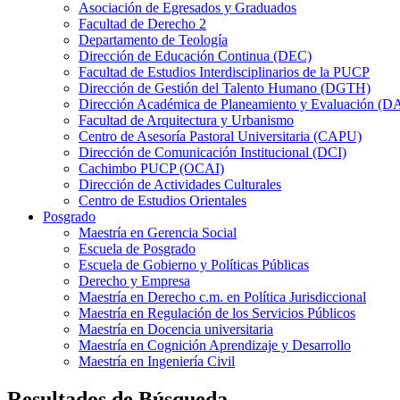
Asociación de Egresados y Graduados
Facultad de Derecho 2
Departamento de Teología
Dirección de Educación Continua (DEC)
Facultad de Estudios Interdisciplinarios de la PUCP
Dirección de Gestión del Talento Humano (DGTH)
Dirección Académica de Planeamiento y Evaluación (D
Facultad de Arquitectura y Urbanismo
Centro de Asesoría Pastoral Universitaria (CAPU)
Dirección de Comunicación Institucional (DCI)
Cachimbo PUCP (OCAI)
Dirección de Actividades Culturales
Centro de Estudios Orientales
Posgrado
Maestría en Gerencia Social
Escuela de Posgrado
Escuela de Gobierno y Políticas Públicas
Derecho y Empresa
Maestría en Derecho c.m. en Política Jurisdiccional
Maestría en Regulación de los Servicios Públicos
Maestría en Docencia universitaria
Maestría en Cognición Aprendizaje y Desarrollo
Maestría en Ingeniería Civil
Resultados de Búsqueda