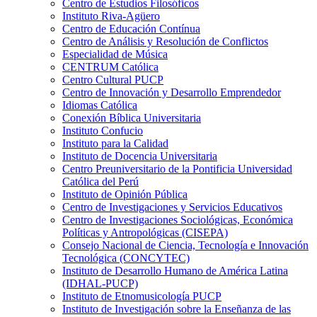
Centro de Estudios Filosóficos
Instituto Riva-Agüero
Centro de Educación Contínua
Centro de Análisis y Resolución de Conflictos
Especialidad de Música
CENTRUM Católica
Centro Cultural PUCP
Centro de Innovación y Desarrollo Emprendedor
Idiomas Católica
Conexión Bíblica Universitaria
Instituto Confucio
Instituto para la Calidad
Instituto de Docencia Universitaria
Centro Preuniversitario de la Pontificia Universidad
Católica del Perú
Instituto de Opinión Pública
Centro de Investigaciones y Servicios Educativos
Centro de Investigaciones Sociológicas, Económica
Políticas y Antropológicas (CISEPA)
Consejo Nacional de Ciencia, Tecnología e Innovación
Tecnológica (CONCYTEC)
Instituto de Desarrollo Humano de América Latina
(IDHAL-PUCP)
Instituto de Etnomusicología PUCP
Instituto de Investigación sobre la Enseñanza de las