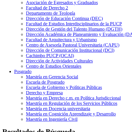
Asociación de Egresados y Graduados
Facultad de Derecho 2
Departamento de Teología
Dirección de Educación Continua (DEC)
Facultad de Estudios Interdisciplinarios de la PUCP
Dirección de Gestión del Talento Humano (DGTH)
Dirección Académica de Planeamiento y Evaluación (D
Facultad de Arquitectura y Urbanismo
Centro de Asesoría Pastoral Universitaria (CAPU)
Dirección de Comunicación Institucional (DCI)
Cachimbo PUCP (OCAI)
Dirección de Actividades Culturales
Centro de Estudios Orientales
Posgrado
Maestría en Gerencia Social
Escuela de Posgrado
Escuela de Gobierno y Políticas Públicas
Derecho y Empresa
Maestría en Derecho c.m. en Política Jurisdiccional
Maestría en Regulación de los Servicios Públicos
Maestría en Docencia universitaria
Maestría en Cognición Aprendizaje y Desarrollo
Maestría en Ingeniería Civil
Resultados de Búsqueda