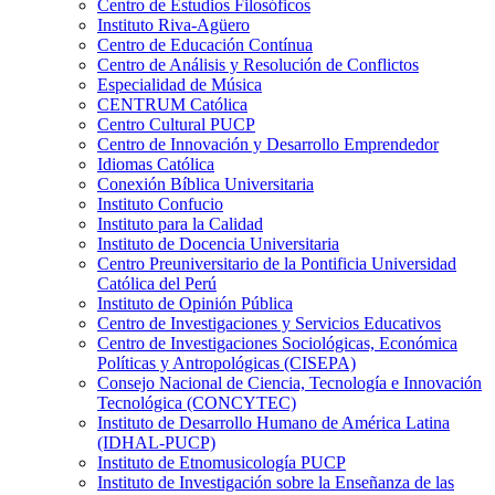
Centro de Estudios Filosóficos
Instituto Riva-Agüero
Centro de Educación Contínua
Centro de Análisis y Resolución de Conflictos
Especialidad de Música
CENTRUM Católica
Centro Cultural PUCP
Centro de Innovación y Desarrollo Emprendedor
Idiomas Católica
Conexión Bíblica Universitaria
Instituto Confucio
Instituto para la Calidad
Instituto de Docencia Universitaria
Centro Preuniversitario de la Pontificia Universidad
Católica del Perú
Instituto de Opinión Pública
Centro de Investigaciones y Servicios Educativos
Centro de Investigaciones Sociológicas, Económica
Políticas y Antropológicas (CISEPA)
Consejo Nacional de Ciencia, Tecnología e Innovación
Tecnológica (CONCYTEC)
Instituto de Desarrollo Humano de América Latina
(IDHAL-PUCP)
Instituto de Etnomusicología PUCP
Instituto de Investigación sobre la Enseñanza de las