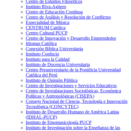
Centro de Estudios Filosóficos
Instituto Riva-Agüero
Centro de Educación Contínua
Centro de Análisis y Resolución de Conflictos
Especialidad de Música
CENTRUM Católica
Centro Cultural PUCP
Centro de Innovación y Desarrollo Emprendedor
Idiomas Católica
Conexión Bíblica Universitaria
Instituto Confucio
Instituto para la Calidad
Instituto de Docencia Universitaria
Centro Preuniversitario de la Pontificia Universidad
Católica del Perú
Instituto de Opinión Pública
Centro de Investigaciones y Servicios Educativos
Centro de Investigaciones Sociológicas, Económica
Políticas y Antropológicas (CISEPA)
Consejo Nacional de Ciencia, Tecnología e Innovación
Tecnológica (CONCYTEC)
Instituto de Desarrollo Humano de América Latina
(IDHAL-PUCP)
Instituto de Etnomusicología PUCP
Instituto de Investigación sobre la Enseñanza de las