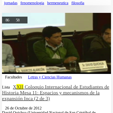
jornadas
fenomenologia
hermeneutica
filosofia
86
58
Facultades
Letras y Ciencias Humanas
X
XII
Coloquio Internacional de Estudiantes de
Lista
Historia Mesa 11: Espacios y mecanismos de la
expansión Inca (2 de 3)
26 de Octubre de 2012
David Quichua (Universidad Nacional de San Cristóbal de