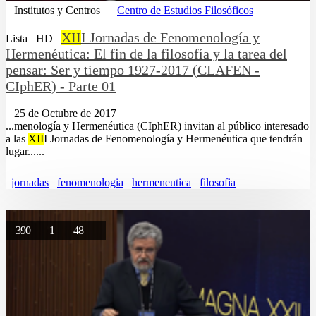
Institutos y Centros
Centro de Estudios Filosóficos
XII
I Jornadas de Fenomenología y
Lista
HD
Hermenéutica: El fin de la filosofía y la tarea del
pensar: Ser y tiempo 1927-2017 (CLAFEN -
CIphER) - Parte 01
25 de Octubre de 2017
...menología y Hermenéutica (CIphER) invitan al público interesado
a las
XII
I Jornadas de Fenomenología y Hermenéutica que tendrán
lugar......
jornadas
fenomenologia
hermeneutica
filosofia
390
1
48