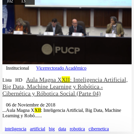
102
13
Institucional
Vicerrectorado Académico
Aula Magna X
XII
: Inteligencia Artificial,
Lista
HD
Big Data, Machine Learning y Robótica -
Cibernética y Róbotica Social (Parte 04)
06 de Noviembre de 2018
...Aula Magna X
XII
: Inteligencia Artificial, Big Data, Machine
Learning y Robó......
inteligencia
artificial
big
data
robotica
cibernetica