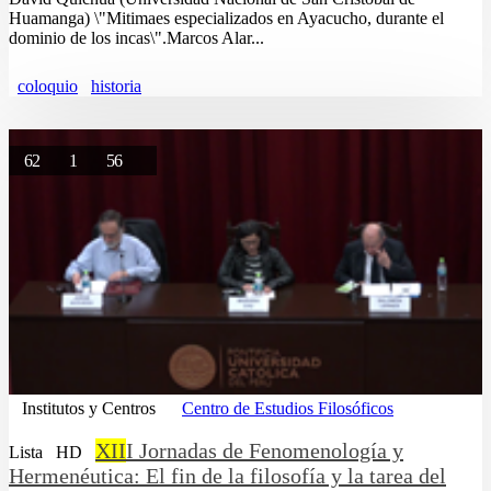
Huamanga) \"Mitimaes especializados en Ayacucho, durante el
dominio de los incas\".Marcos Alar...
coloquio
historia
62
1
56
Institutos y Centros
Centro de Estudios Filosóficos
XII
I Jornadas de Fenomenología y
Lista
HD
Hermenéutica: El fin de la filosofía y la tarea del