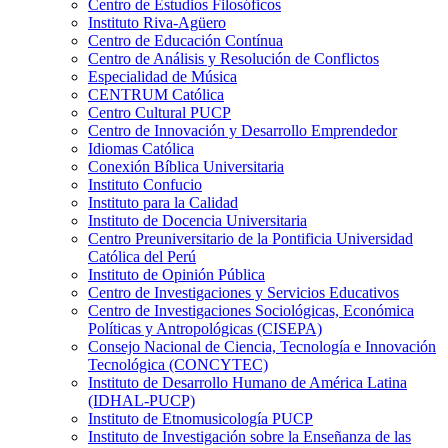
Centro de Estudios Filosóficos
Instituto Riva-Agüero
Centro de Educación Contínua
Centro de Análisis y Resolución de Conflictos
Especialidad de Música
CENTRUM Católica
Centro Cultural PUCP
Centro de Innovación y Desarrollo Emprendedor
Idiomas Católica
Conexión Bíblica Universitaria
Instituto Confucio
Instituto para la Calidad
Instituto de Docencia Universitaria
Centro Preuniversitario de la Pontificia Universidad
Católica del Perú
Instituto de Opinión Pública
Centro de Investigaciones y Servicios Educativos
Centro de Investigaciones Sociológicas, Económica
Políticas y Antropológicas (CISEPA)
Consejo Nacional de Ciencia, Tecnología e Innovación
Tecnológica (CONCYTEC)
Instituto de Desarrollo Humano de América Latina
(IDHAL-PUCP)
Instituto de Etnomusicología PUCP
Instituto de Investigación sobre la Enseñanza de las