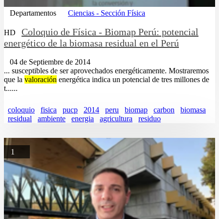
Departamentos
Ciencias - Sección Física
Coloquio de Física - Biomap Perú: potencial
HD
energético de la biomasa residual en el Perú
04 de Septiembre de 2014
... susceptibles de ser aprovechados energéticamente. Mostraremos
que la
valoración
energética indica un potencial de tres millones de
t......
coloquio
fisica
pucp
2014
peru
biomap
carbon
biomasa
residual
ambiente
energia
agricultura
residuo
1