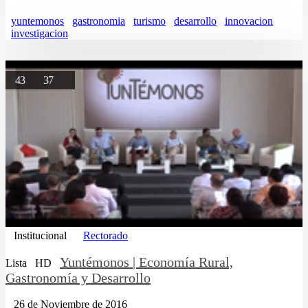
yuntemonos
gastronomia
turismo
desarrollo
innovacion
investigacion
43
37
Institucional
Rectorado
Yuntémonos | Economía Rural,
Lista
HD
Gastronomía y Desarrollo
26 de Noviembre de 2016