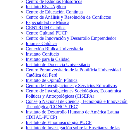
Centro de Estudios Filosóficos
Instituto Riva-Agüero
Centro de Educación Contínua
Centro de Análisis y Resolución de Conflictos
Especialidad de Música
CENTRUM Católica
Centro Cultural PUCP
Centro de Innovación y Desarrollo Emprendedor
Idiomas Católica
Conexión Bíblica Universitaria
Instituto Confucio
Instituto para la Calidad
Instituto de Docencia Universitaria
Centro Preuniversitario de la Pontificia Universidad
Católica del Perú
Instituto de Opinión Pública
Centro de Investigaciones y Servicios Educativos
Centro de Investigaciones Sociológicas, Económica
Políticas y Antropológicas (CISEPA)
Consejo Nacional de Ciencia, Tecnología e Innovación
Tecnológica (CONCYTEC)
Instituto de Desarrollo Humano de América Latina
(IDHAL-PUCP)
Instituto de Etnomusicología PUCP
Instituto de Investigación sobre la Enseñanza de las