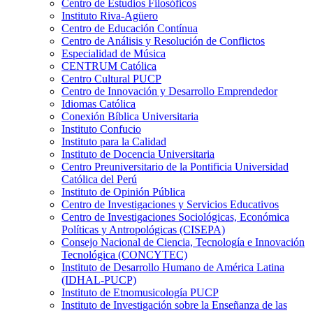
Centro de Estudios Filosóficos
Instituto Riva-Agüero
Centro de Educación Contínua
Centro de Análisis y Resolución de Conflictos
Especialidad de Música
CENTRUM Católica
Centro Cultural PUCP
Centro de Innovación y Desarrollo Emprendedor
Idiomas Católica
Conexión Bíblica Universitaria
Instituto Confucio
Instituto para la Calidad
Instituto de Docencia Universitaria
Centro Preuniversitario de la Pontificia Universidad
Católica del Perú
Instituto de Opinión Pública
Centro de Investigaciones y Servicios Educativos
Centro de Investigaciones Sociológicas, Económica
Políticas y Antropológicas (CISEPA)
Consejo Nacional de Ciencia, Tecnología e Innovación
Tecnológica (CONCYTEC)
Instituto de Desarrollo Humano de América Latina
(IDHAL-PUCP)
Instituto de Etnomusicología PUCP
Instituto de Investigación sobre la Enseñanza de las