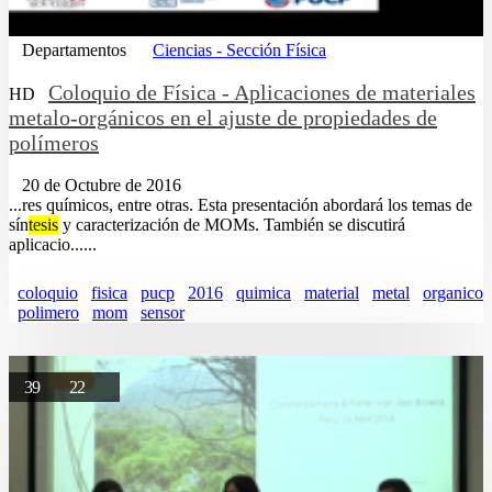
Departamentos
Ciencias - Sección Física
Coloquio de Física - Aplicaciones de materiales
HD
metalo-orgánicos en el ajuste de propiedades de
polímeros
20 de Octubre de 2016
...res químicos, entre otras. Esta presentación abordará los temas de
sín
tesis
y caracterización de MOMs. También se discutirá
aplicacio......
coloquio
fisica
pucp
2016
quimica
material
metal
organico
polimero
mom
sensor
39
22