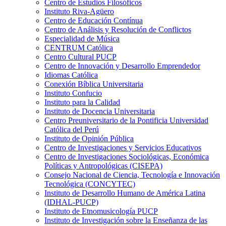
Centro de Estudios Filosóficos
Instituto Riva-Agüero
Centro de Educación Contínua
Centro de Análisis y Resolución de Conflictos
Especialidad de Música
CENTRUM Católica
Centro Cultural PUCP
Centro de Innovación y Desarrollo Emprendedor
Idiomas Católica
Conexión Bíblica Universitaria
Instituto Confucio
Instituto para la Calidad
Instituto de Docencia Universitaria
Centro Preuniversitario de la Pontificia Universidad
Católica del Perú
Instituto de Opinión Pública
Centro de Investigaciones y Servicios Educativos
Centro de Investigaciones Sociológicas, Económica
Políticas y Antropológicas (CISEPA)
Consejo Nacional de Ciencia, Tecnología e Innovación
Tecnológica (CONCYTEC)
Instituto de Desarrollo Humano de América Latina
(IDHAL-PUCP)
Instituto de Etnomusicología PUCP
Instituto de Investigación sobre la Enseñanza de las