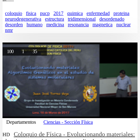
coloquio
fisica
pucp
2017
quimica
enfermedad
proteina
neurodegenerativa
estructura
tridimensional
desordenado
desorden
humano
medicina
resonancia
magnetica
nuclear
nmr
100
1
35
Departamentos
Ciencias - Sección Física
Coloquio de Física - Evolucionando materiales:
HD