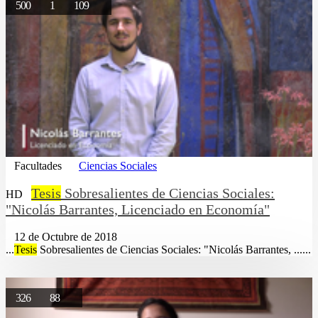
500
1
109
Facultades
Ciencias Sociales
Tesis
Sobresalientes de Ciencias Sociales:
HD
"Nicolás Barrantes, Licenciado en Economía"
12 de Octubre de 2018
...
Tesis
Sobresalientes de Ciencias Sociales: "Nicolás Barrantes, ......
326
88