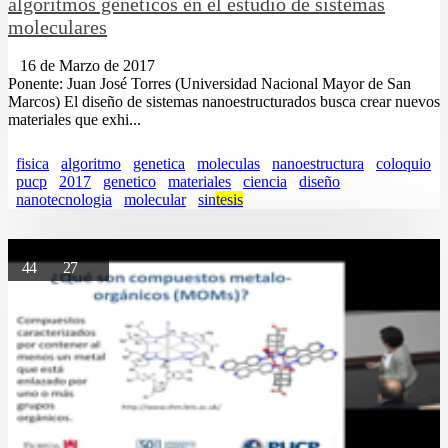
algoritmos genéticos en el estudio de sistemas
moleculares
16 de Marzo de 2017
Ponente: Juan José Torres (Universidad Nacional Mayor de San
Marcos) El diseño de sistemas nanoestructurados busca crear nuevos
materiales que exhi...
fisica
algoritmo
genetica
moleculas
nanoestructura
coloquio
pucp
2017
genetico
materiales
ciencia
diseño
nanotecnologia
molecular
sin
tesis
44
27