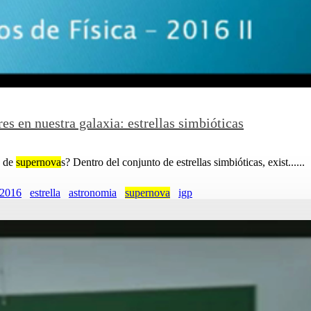
es en nuestra galaxia: estrellas simbióticas
o de
supernova
s? Dentro del conjunto de estrellas simbióticas, exist......
2016
estrella
astronomia
supernova
igp