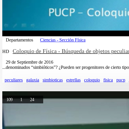
Departamentos
Ciencias - Sección Física
Coloquio de Física - Búsqueda de objetos peculiar
HD
29 de Septiembre de 2016
...denominados “simbióticos”? ¿Pueden ser progenitores de cierto tip
peculiares
galaxia
simbioticas
estrellas
coloquio
fisica
pucp
109
1
24