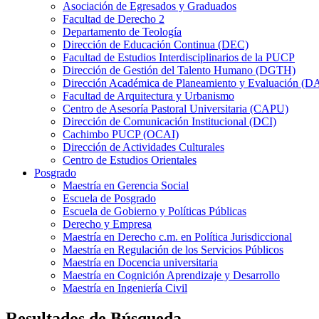
Asociación de Egresados y Graduados
Facultad de Derecho 2
Departamento de Teología
Dirección de Educación Continua (DEC)
Facultad de Estudios Interdisciplinarios de la PUCP
Dirección de Gestión del Talento Humano (DGTH)
Dirección Académica de Planeamiento y Evaluación (D
Facultad de Arquitectura y Urbanismo
Centro de Asesoría Pastoral Universitaria (CAPU)
Dirección de Comunicación Institucional (DCI)
Cachimbo PUCP (OCAI)
Dirección de Actividades Culturales
Centro de Estudios Orientales
Posgrado
Maestría en Gerencia Social
Escuela de Posgrado
Escuela de Gobierno y Políticas Públicas
Derecho y Empresa
Maestría en Derecho c.m. en Política Jurisdiccional
Maestría en Regulación de los Servicios Públicos
Maestría en Docencia universitaria
Maestría en Cognición Aprendizaje y Desarrollo
Maestría en Ingeniería Civil
Resultados de Búsqueda