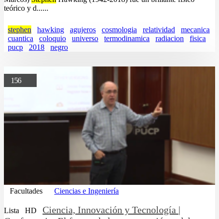
teórico y d......
stephen
hawking
agujeros
cosmologia
relatividad
mecanica
cuantica
coloquio
universo
termodinamica
radiacion
fisica
pucp
2018
negro
156
Facultades
Ciencias e Ingeniería
Ciencia, Innovación y Tecnología |
Lista
HD