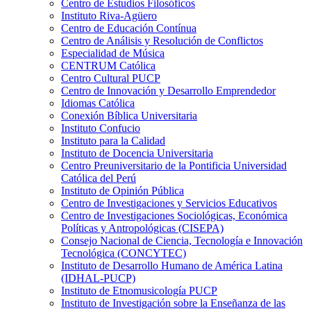
Centro de Estudios Filosóficos
Instituto Riva-Agüero
Centro de Educación Contínua
Centro de Análisis y Resolución de Conflictos
Especialidad de Música
CENTRUM Católica
Centro Cultural PUCP
Centro de Innovación y Desarrollo Emprendedor
Idiomas Católica
Conexión Bíblica Universitaria
Instituto Confucio
Instituto para la Calidad
Instituto de Docencia Universitaria
Centro Preuniversitario de la Pontificia Universidad
Católica del Perú
Instituto de Opinión Pública
Centro de Investigaciones y Servicios Educativos
Centro de Investigaciones Sociológicas, Económica
Políticas y Antropológicas (CISEPA)
Consejo Nacional de Ciencia, Tecnología e Innovación
Tecnológica (CONCYTEC)
Instituto de Desarrollo Humano de América Latina
(IDHAL-PUCP)
Instituto de Etnomusicología PUCP
Instituto de Investigación sobre la Enseñanza de las