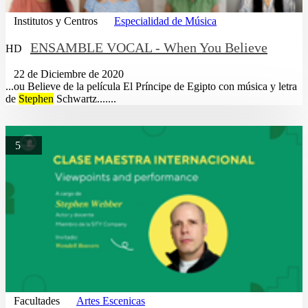
Institutos y Centros
Especialidad de Música
ENSAMBLE VOCAL - When You Believe
HD
22 de Diciembre de 2020
...ou Believe de la película El Príncipe de Egipto con música y letra
de
Stephen
Schwartz.......
5
Facultades
Artes Escenicas