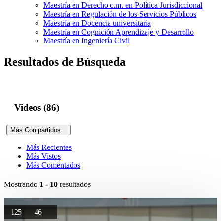
Maestría en Derecho c.m. en Política Jurisdiccional
Maestría en Regulación de los Servicios Públicos
Maestría en Docencia universitaria
Maestría en Cognición Aprendizaje y Desarrollo
Maestría en Ingeniería Civil
Resultados de Búsqueda
Videos (86)
Más Compartidos
Más Recientes
Más Vistos
Más Comentados
Mostrando
1 - 10
resultados
125
46