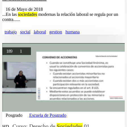
16 de Mayo de 2018
...En las
sociedades
modernas la relación laboral se regula por un
contra......
trabajo
social
laboral
gestion
humana
189
1
Posgrado
Escuela de Posgrado
Curso: Derecho de
Sociedades
01
HD