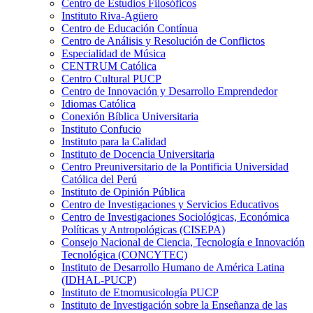
Centro de Estudios Filosóficos
Instituto Riva-Agüero
Centro de Educación Contínua
Centro de Análisis y Resolución de Conflictos
Especialidad de Música
CENTRUM Católica
Centro Cultural PUCP
Centro de Innovación y Desarrollo Emprendedor
Idiomas Católica
Conexión Bíblica Universitaria
Instituto Confucio
Instituto para la Calidad
Instituto de Docencia Universitaria
Centro Preuniversitario de la Pontificia Universidad
Católica del Perú
Instituto de Opinión Pública
Centro de Investigaciones y Servicios Educativos
Centro de Investigaciones Sociológicas, Económica
Políticas y Antropológicas (CISEPA)
Consejo Nacional de Ciencia, Tecnología e Innovación
Tecnológica (CONCYTEC)
Instituto de Desarrollo Humano de América Latina
(IDHAL-PUCP)
Instituto de Etnomusicología PUCP
Instituto de Investigación sobre la Enseñanza de las