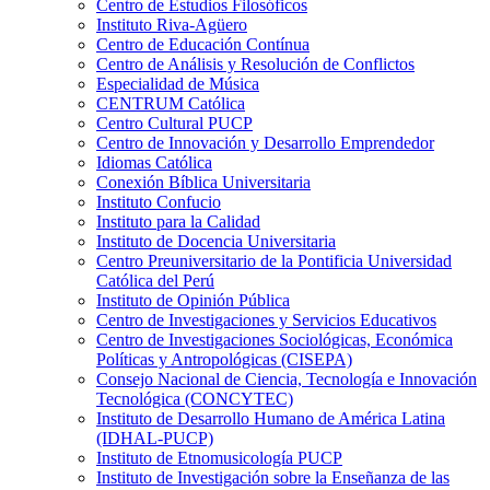
Centro de Estudios Filosóficos
Instituto Riva-Agüero
Centro de Educación Contínua
Centro de Análisis y Resolución de Conflictos
Especialidad de Música
CENTRUM Católica
Centro Cultural PUCP
Centro de Innovación y Desarrollo Emprendedor
Idiomas Católica
Conexión Bíblica Universitaria
Instituto Confucio
Instituto para la Calidad
Instituto de Docencia Universitaria
Centro Preuniversitario de la Pontificia Universidad
Católica del Perú
Instituto de Opinión Pública
Centro de Investigaciones y Servicios Educativos
Centro de Investigaciones Sociológicas, Económica
Políticas y Antropológicas (CISEPA)
Consejo Nacional de Ciencia, Tecnología e Innovación
Tecnológica (CONCYTEC)
Instituto de Desarrollo Humano de América Latina
(IDHAL-PUCP)
Instituto de Etnomusicología PUCP
Instituto de Investigación sobre la Enseñanza de las