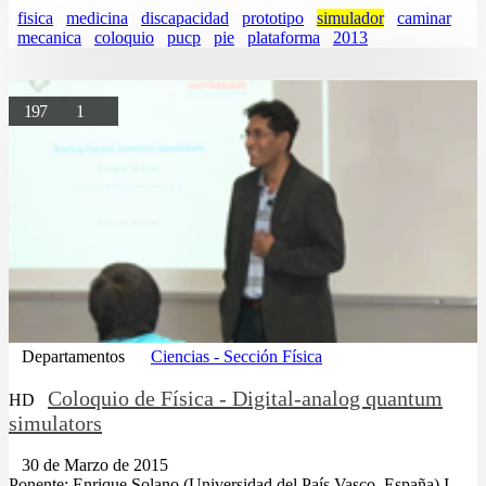
fisica
medicina
discapacidad
prototipo
simulador
caminar
mecanica
coloquio
pucp
pie
plataforma
2013
197
1
Departamentos
Ciencias - Sección Física
Coloquio de Física - Digital-analog quantum
HD
simulators
30 de Marzo de 2015
Ponente: Enrique Solano (Universidad del País Vasco, España) I