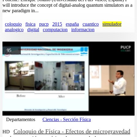
will introduce the concept of digital-analog quantum simulators as a
new paradigm in...
coloquio
fisica
pucp
2015
españa
cuantico
simulador
analogico
digital
computacion
informacion
95
Departamentos
Ciencias - Sección Física
Coloquio de Física - Efectos de microgravedad
HD