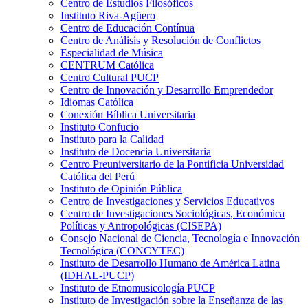
Centro de Estudios Filosóficos
Instituto Riva-Agüero
Centro de Educación Contínua
Centro de Análisis y Resolución de Conflictos
Especialidad de Música
CENTRUM Católica
Centro Cultural PUCP
Centro de Innovación y Desarrollo Emprendedor
Idiomas Católica
Conexión Bíblica Universitaria
Instituto Confucio
Instituto para la Calidad
Instituto de Docencia Universitaria
Centro Preuniversitario de la Pontificia Universidad
Católica del Perú
Instituto de Opinión Pública
Centro de Investigaciones y Servicios Educativos
Centro de Investigaciones Sociológicas, Económica
Políticas y Antropológicas (CISEPA)
Consejo Nacional de Ciencia, Tecnología e Innovación
Tecnológica (CONCYTEC)
Instituto de Desarrollo Humano de América Latina
(IDHAL-PUCP)
Instituto de Etnomusicología PUCP
Instituto de Investigación sobre la Enseñanza de las