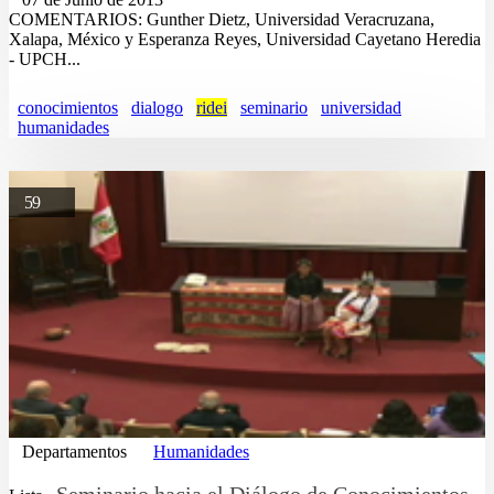
COMENTARIOS: Gunther Dietz, Universidad Veracruzana,
Xalapa, México y Esperanza Reyes, Universidad Cayetano Heredia
- UPCH...
conocimientos
dialogo
ridei
seminario
universidad
humanidades
59
Departamentos
Humanidades
Seminario hacia el Diálogo de Conocimientos