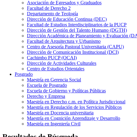
Asociación de Egresados y Graduados
Facultad de Derecho 2
Departamento de Teología
Dirección de Educación Continua (DEC)
Facultad de Estudios Interdisciplinarios de la PUCP
Dirección de Gestión del Talento Humano (DGTH)
Dirección Académica de Planeamiento y Evaluación (D
Facultad de Arquitectura y Urbanismo
Centro de Asesoría Pastoral Universitaria (CAPU)
Dirección de Comunicación Institucional (DCI)
Cachimbo PUCP (OCAI)
Dirección de Actividades Culturales
Centro de Estudios Orientales
Posgrado
Maestría en Gerencia Social
Escuela de Posgrado
Escuela de Gobierno y Políticas Públicas
Derecho y Empresa
Maestría en Derecho c.m. en Política Jurisdiccional
Maestría en Regulación de los Servicios Públicos
Maestría en Docencia universitaria
Maestría en Cognición Aprendizaje y Desarrollo
Maestría en Ingeniería Civil
Resultados de Búsqueda