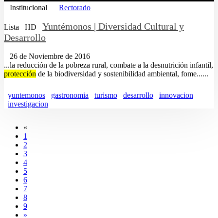
Institucional
Rectorado
Yuntémonos | Diversidad Cultural y
Lista
HD
Desarrollo
26 de Noviembre de 2016
...la reducción de la pobreza rural, combate a la desnutrición infantil,
protección
de la biodiversidad y sostenibilidad ambiental, fome......
yuntemonos
gastronomia
turismo
desarrollo
innovacion
investigacion
«
1
2
3
4
5
6
7
8
9
»