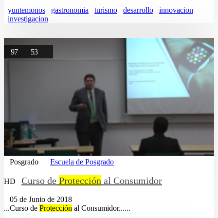
yuntemonos
gastronomia
turismo
desarrollo
innovacion
investigacion
97
53
Posgrado
Escuela de Posgrado
Curso de
Protección
al Consumidor
HD
05 de Junio de 2018
...Curso de
Protección
al Consumidor......