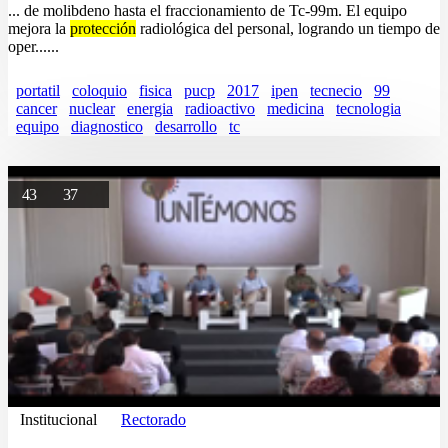
... de molibdeno hasta el fraccionamiento de Tc-99m. El equipo
mejora la
protección
radiológica del personal, logrando un tiempo de
oper......
portatil
coloquio
fisica
pucp
2017
ipen
tecnecio
99
cancer
nuclear
energia
radioactivo
medicina
tecnologia
equipo
diagnostico
desarrollo
tc
43
37
Institucional
Rectorado