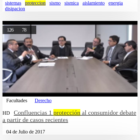
sistemas
proteccion
sismo
sismica
aislamiento
energia
disipacion
126
78
Facultades
Derecho
Confluencias 1
protección
al consumidor debate
HD
a partir de casos recientes
04 de Julio de 2017