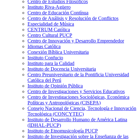
Centro de Estudios Filosóficos
Instituto Riva-Agüero
Centro de Educación Contínua
Centro de Análisis y Resolución de Conflictos
Especialidad de Música
CENTRUM Católica
Centro Cultural PUCP
Centro de Innovación y Desarrollo Emprendedor
Idiomas Católica
Conexión Bíblica Universitaria
Instituto Confucio
Instituto para la Calidad
Instituto de Docencia Universitaria
Centro Preuniversitario de la Pontificia Universidad
Católica del Perú
Instituto de Opinión Pública
Centro de Investigaciones y Servicios Educativos
Centro de Investigaciones Sociológicas, Económica
Políticas y Antropológicas (CISEPA)
Consejo Nacional de Ciencia, Tecnología e Innovación
Tecnológica (CONCYTEC)
Instituto de Desarrollo Humano de América Latina
(IDHAL-PUCP)
Instituto de Etnomusicología PUCP
Instituto de Investigación sobre la Enseñanza de las