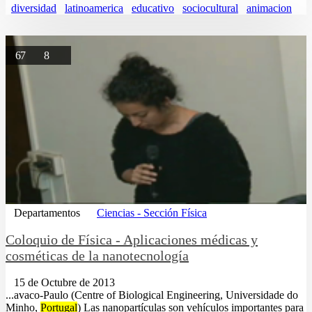
diversidad
latinoamerica
educativo
sociocultural
animacion
67
8
Departamentos
Ciencias - Sección Física
Coloquio de Física - Aplicaciones médicas y
cosméticas de la nanotecnología
15 de Octubre de 2013
...avaco-Paulo (Centre of Biological Engineering, Universidade do
Minho,
Portugal
) Las nanopartículas son vehículos importantes para