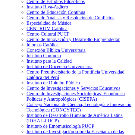
Centro de Estudios Filosóficos
Instituto Riva-Agüero
Centro de Educación Contínua
Centro de Análisis y Resolución de Conflictos
Especialidad de Música
CENTRUM Católica
Centro Cultural PUCP
Centro de Innovación y Desarrollo Emprendedor
Idiomas Católica
Conexión Bíblica Universitaria
Instituto Confucio
Instituto para la Calidad
Instituto de Docencia Universitaria
Centro Preuniversitario de la Pontificia Universidad
Católica del Perú
Instituto de Opinión Pública
Centro de Investigaciones y Servicios Educativos
Centro de Investigaciones Sociológicas, Económica
Políticas y Antropológicas (CISEPA)
Consejo Nacional de Ciencia, Tecnología e Innovación
Tecnológica (CONCYTEC)
Instituto de Desarrollo Humano de América Latina
(IDHAL-PUCP)
Instituto de Etnomusicología PUCP
Instituto de Investigación sobre la Enseñanza de las