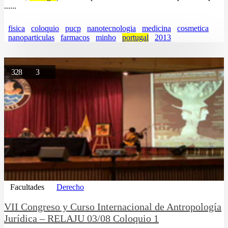
......
fisica
coloquio
pucp
nanotecnologia
medicina
cosmetica
nanoparticulas
farmacos
minho
portugal
2013
328
3
Facultades
Derecho
VII Congreso y Curso Internacional de Antropología
Jurídica – RELAJU 03/08 Coloquio 1