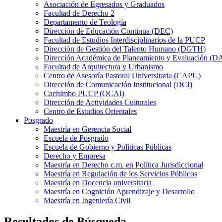
Asociación de Egresados y Graduados
Facultad de Derecho 2
Departamento de Teología
Dirección de Educación Continua (DEC)
Facultad de Estudios Interdisciplinarios de la PUCP
Dirección de Gestión del Talento Humano (DGTH)
Dirección Académica de Planeamiento y Evaluación (D
Facultad de Arquitectura y Urbanismo
Centro de Asesoría Pastoral Universitaria (CAPU)
Dirección de Comunicación Institucional (DCI)
Cachimbo PUCP (OCAI)
Dirección de Actividades Culturales
Centro de Estudios Orientales
Posgrado
Maestría en Gerencia Social
Escuela de Posgrado
Escuela de Gobierno y Políticas Públicas
Derecho y Empresa
Maestría en Derecho c.m. en Política Jurisdiccional
Maestría en Regulación de los Servicios Públicos
Maestría en Docencia universitaria
Maestría en Cognición Aprendizaje y Desarrollo
Maestría en Ingeniería Civil
Resultados de Búsqueda