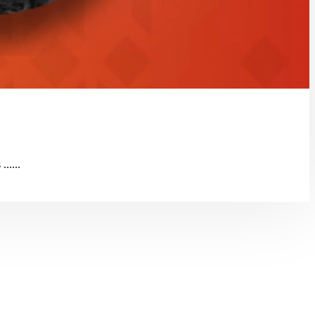
.....