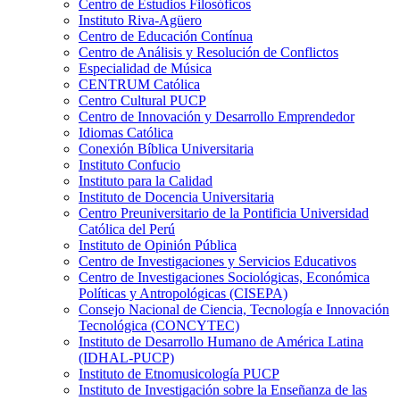
Centro de Estudios Filosóficos
Instituto Riva-Agüero
Centro de Educación Contínua
Centro de Análisis y Resolución de Conflictos
Especialidad de Música
CENTRUM Católica
Centro Cultural PUCP
Centro de Innovación y Desarrollo Emprendedor
Idiomas Católica
Conexión Bíblica Universitaria
Instituto Confucio
Instituto para la Calidad
Instituto de Docencia Universitaria
Centro Preuniversitario de la Pontificia Universidad
Católica del Perú
Instituto de Opinión Pública
Centro de Investigaciones y Servicios Educativos
Centro de Investigaciones Sociológicas, Económica
Políticas y Antropológicas (CISEPA)
Consejo Nacional de Ciencia, Tecnología e Innovación
Tecnológica (CONCYTEC)
Instituto de Desarrollo Humano de América Latina
(IDHAL-PUCP)
Instituto de Etnomusicología PUCP
Instituto de Investigación sobre la Enseñanza de las