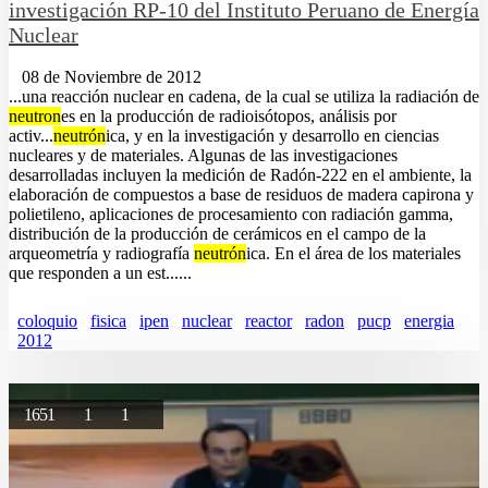
investigación RP-10 del Instituto Peruano de Energía
Nuclear
08 de Noviembre de 2012
...una reacción nuclear en cadena, de la cual se utiliza la radiación de
neutron
es en la producción de radioisótopos, análisis por
activ...
neutrón
ica, y en la investigación y desarrollo en ciencias
nucleares y de materiales. Algunas de las investigaciones
desarrolladas incluyen la medición de Radón-222 en el ambiente, la
elaboración de compuestos a base de residuos de madera capirona y
polietileno, aplicaciones de procesamiento con radiación gamma,
distribución de la producción de cerámicos en el campo de la
arqueometría y radiografía
neutrón
ica. En el área de los materiales
que responden a un est......
coloquio
fisica
ipen
nuclear
reactor
radon
pucp
energia
2012
1651
1
1