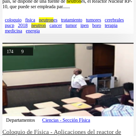
país, se dispone de una fuente de
neutron
es, el Reactor Nuclear RP-
10, que puede ser empleada par......
coloquio
fisica
neutron
es
tratamiento
tumores
cerebrales
pucp
2018
neutron
cancer
tumor
ipen
boro
terapia
medicina
energia
174
9
Departamentos
Ciencias - Sección Física
Coloquio de Física - Aplicaciones del reactor de