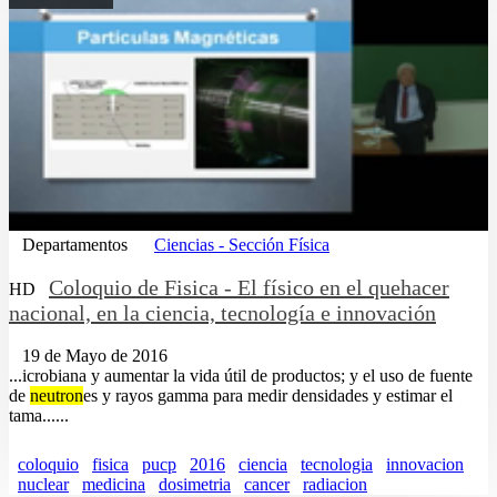
Departamentos
Ciencias - Sección Física
Coloquio de Fisica - El físico en el quehacer
HD
nacional, en la ciencia, tecnología e innovación
19 de Mayo de 2016
...icrobiana y aumentar la vida útil de productos; y el uso de fuente
de
neutron
es y rayos gamma para medir densidades y estimar el
tama......
coloquio
fisica
pucp
2016
ciencia
tecnologia
innovacion
nuclear
medicina
dosimetria
cancer
radiacion