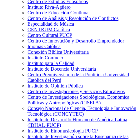
Centro de Estudios Filosóficos
Instituto Riva-Agüero
Centro de Educación Contínua
Centro de Análisis y Resolución de Conflictos
Especialidad de Música
CENTRUM Católica
Centro Cultural PUCP
Centro de Innovación y Desarrollo Emprendedor
Idiomas Católica
Conexión Bíblica Universitaria
Instituto Confucio
Instituto para la Calidad
Instituto de Docencia Universitaria
Centro Preuniversitario de la Pontificia Universidad
Católica del Perú
Instituto de Opinión Pública
Centro de Investigaciones y Servicios Educativos
Centro de Investigaciones Sociológicas, Económica
Políticas y Antropológicas (CISEPA)
Consejo Nacional de Ciencia, Tecnología e Innovación
Tecnológica (CONCYTEC)
Instituto de Desarrollo Humano de América Latina
(IDHAL-PUCP)
Instituto de Etnomusicología PUCP
Instituto de Investigación sobre la Enseñanza de las