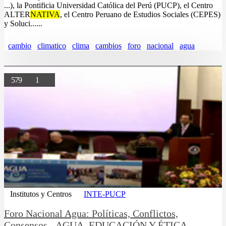
...), la Pontificia Universidad Católica del Perú (PUCP), el Centro
ALTER
NATIVA
, el Centro Peruano de Estudios Sociales (CEPES)
y Soluci......
cambio
climatico
clima
cambios
foro
nacional
agua
579
1
Institutos y Centros
INTE-PUCP
Foro Nacional Agua: Políticas, Conflictos,
Consensos - AGUA, EDUCACIÓN Y ÉTICA