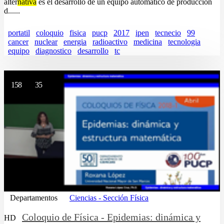
alter
nativa
es el desarrollo de un equipo automático de producción
d......
portatil
coloquio
fisica
pucp
2017
ipen
tecnecio
99
cancer
nuclear
energia
radioactivo
medicina
tecnologia
equipo
diagnostico
desarrollo
tc
158
35
Departamentos
Ciencias - Sección Física
Coloquio de Física - Epidemias: dinámica y
HD