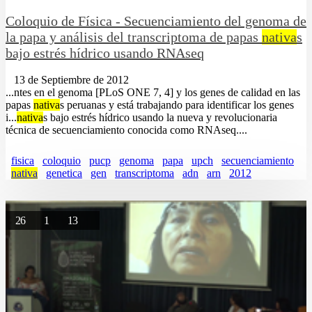
Coloquio de Física - Secuenciamiento del genoma de
la papa y análisis del transcriptoma de papas
nativa
s
bajo estrés hídrico usando RNAseq
13 de Septiembre de 2012
...ntes en el genoma [PLoS ONE 7, 4] y los genes de calidad en las
papas
nativa
s peruanas y está trabajando para identificar los genes
i...
nativa
s bajo estrés hídrico usando la nueva y revolucionaria
técnica de secuenciamiento conocida como RNAseq....
fisica
coloquio
pucp
genoma
papa
upch
secuenciamiento
nativa
genetica
gen
transcriptoma
adn
arn
2012
26
1
13