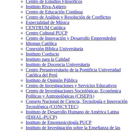
Centro de Estudios Filosóficos
Instituto Riva-Agüero
Centro de Educación Contínua
Centro de Análisis y Resolución de Conflictos
Especialidad de Música
CENTRUM Católica
Centro Cultural PUCP
Centro de Innovación y Desarrollo Emprendedor
Idiomas Católica
Conexión Bíblica Universitaria
Instituto Confucio
Instituto para la Calidad
Instituto de Docencia Universitaria
Centro Preuniversitario de la Pontificia Universidad
Católica del Perú
Instituto de Opinión Pública
Centro de Investigaciones y Servicios Educativos
Centro de Investigaciones Sociológicas, Económica
Políticas y Antropológicas (CISEPA)
Consejo Nacional de Ciencia, Tecnología e Innovación
Tecnológica (CONCYTEC)
Instituto de Desarrollo Humano de América Latina
(IDHAL-PUCP)
Instituto de Etnomusicología PUCP
Instituto de Investigación sobre la Enseñanza de las