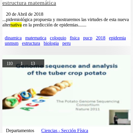
estructura matemática
20 de Abril de 2018
...pidemiológica propuesta y mostraremos las virtudes de esta nueva
alter
nativa
en la predicción de epidemias.......
dinamica
matematica
coloquio
fisica
pucp
2018
epidemia
unmsm
estructura
biologia
peru
110
1
13
Departamentos
Ciencias - Sección Física