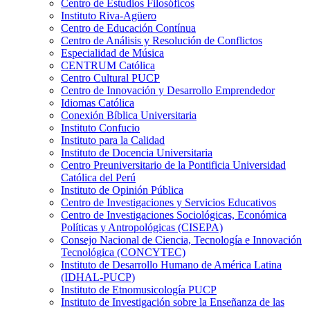
Centro de Estudios Filosóficos
Instituto Riva-Agüero
Centro de Educación Contínua
Centro de Análisis y Resolución de Conflictos
Especialidad de Música
CENTRUM Católica
Centro Cultural PUCP
Centro de Innovación y Desarrollo Emprendedor
Idiomas Católica
Conexión Bíblica Universitaria
Instituto Confucio
Instituto para la Calidad
Instituto de Docencia Universitaria
Centro Preuniversitario de la Pontificia Universidad
Católica del Perú
Instituto de Opinión Pública
Centro de Investigaciones y Servicios Educativos
Centro de Investigaciones Sociológicas, Económica
Políticas y Antropológicas (CISEPA)
Consejo Nacional de Ciencia, Tecnología e Innovación
Tecnológica (CONCYTEC)
Instituto de Desarrollo Humano de América Latina
(IDHAL-PUCP)
Instituto de Etnomusicología PUCP
Instituto de Investigación sobre la Enseñanza de las