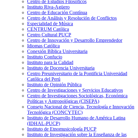
Centro de Estudios Filosóficos
Instituto Riva-Agüero
Centro de Educación Contínua
Centro de Análisis y Resolución de Conflictos
Especialidad de Música
CENTRUM Católica
Centro Cultural PUCP
Centro de Innovación y Desarrollo Emprendedor
Idiomas Católica
Conexión Bíblica Universitaria
Instituto Confucio
Instituto para la Calidad
Instituto de Docencia Universitaria
Centro Preuniversitario de la Pontificia Universidad
Católica del Perú
Instituto de Opinión Pública
Centro de Investigaciones y Servicios Educativos
Centro de Investigaciones Sociológicas, Económica
Políticas y Antropológicas (CISEPA)
Consejo Nacional de Ciencia, Tecnología e Innovación
Tecnológica (CONCYTEC)
Instituto de Desarrollo Humano de América Latina
(IDHAL-PUCP)
Instituto de Etnomusicología PUCP
Instituto de Investigación sobre la Enseñanza de las