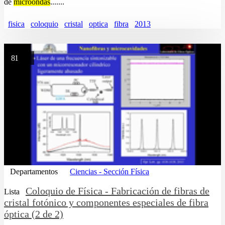
de
microondas
.......
fisica
coloquio
cristal
optica
fibra
2013
81
Departamentos
Ciencias - Sección Física
Coloquio de Física - Fabricación de fibras de
Lista
cristal fotónico y componentes especiales de fibra
óptica (2 de 2)