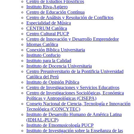
Centro de Estudios Filosóficos
Instituto Riva-Agüero
Centro de Educación Contínua
Centro de Análisis y Resolución de Conflictos
Especialidad de Música
CENTRUM Católica
Centro Cultural PUCP
Centro de Innovación y Desarrollo Emprendedor
Idiomas Católica
Conexión Bíblica Universitaria
Instituto Confucio
Instituto para la Calidad
Instituto de Docencia Universitaria
Centro Preuniversitario de la Pontificia Universidad
Católica del Perú
Instituto de Opinión Pública
Centro de Investigaciones y Servicios Educativos
Centro de Investigaciones Sociológicas, Económica
Políticas y Antropológicas (CISEPA)
Consejo Nacional de Ciencia, Tecnología e Innovación
Tecnológica (CONCYTEC)
Instituto de Desarrollo Humano de América Latina
(IDHAL-PUCP)
Instituto de Etnomusicología PUCP
Instituto de Investigación sobre la Enseñanza de las