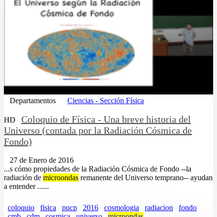
Departamentos
Ciencias - Sección Física
Coloquio de Física - Una breve historia del
HD
Universo (contada por la Radiación Cósmica de
Fondo)
27 de Enero de 2016
...s cómo propiedades de la Radiación Cósmica de Fondo --la
radiación de
microondas
remanente del Universo temprano-- ayudan
a entender ......
coloquio
fisica
pucp
2016
cosmologia
radiacion
fondo
cmb
cdm
cosmica
universo
microondas