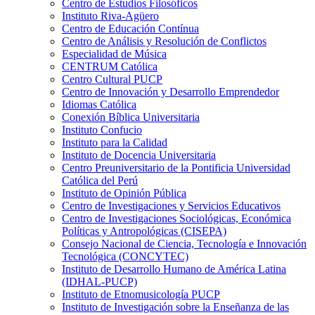
Centro de Estudios Filosóficos
Instituto Riva-Agüero
Centro de Educación Contínua
Centro de Análisis y Resolución de Conflictos
Especialidad de Música
CENTRUM Católica
Centro Cultural PUCP
Centro de Innovación y Desarrollo Emprendedor
Idiomas Católica
Conexión Bíblica Universitaria
Instituto Confucio
Instituto para la Calidad
Instituto de Docencia Universitaria
Centro Preuniversitario de la Pontificia Universidad
Católica del Perú
Instituto de Opinión Pública
Centro de Investigaciones y Servicios Educativos
Centro de Investigaciones Sociológicas, Económica
Políticas y Antropológicas (CISEPA)
Consejo Nacional de Ciencia, Tecnología e Innovación
Tecnológica (CONCYTEC)
Instituto de Desarrollo Humano de América Latina
(IDHAL-PUCP)
Instituto de Etnomusicología PUCP
Instituto de Investigación sobre la Enseñanza de las