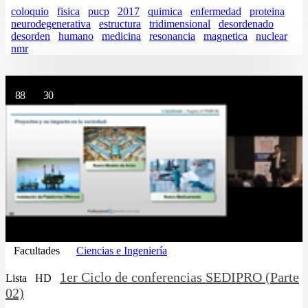
coloquio
fisica
pucp
2017
quimica
enfermedad
proteina
neurodegenerativa
estructura
tridimensional
desordenado
desorden
humano
medicina
resonancia
magnetica
nuclear
nmr
88
30
Facultades
Ciencias e Ingeniería
1er Ciclo de conferencias SEDIPRO (Parte
Lista
HD
02)