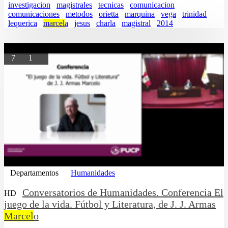
investigacion
magistrales
tecnicas
comunicacion
comunicaciones
metodos
orietta
marquina
vega
trinidad
lequerica
marcel
a
jesus
charla
magistral
2014
7
1
Departamentos
Humanidades
Conversatorios de Humanidades. Conferencia El
HD
juego de la vida. Fútbol y Literatura, de J. J. Armas
Marcel
o