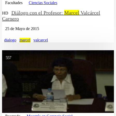
Facultades
Ciencias Sociales
Diálogo con el Profesor:
Marcel
Valcárcel
HD
Carnero
25 de Mayo de 2015
dialogo
marcel
valcarcel
557