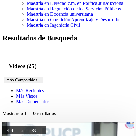
Maestría en Derecho c.m. en Política Jurisdiccional
Maestría en Regulación de los Servicios Públicos
Maestría en Docencia universitaria
Maestría en Cognición Aprendizaje y Desarrollo
Maestría en Ingeniería Civil
Resultados de Búsqueda
Videos (25)
Más Compartidos
Más Recientes
Más Vistos
Más Comentados
Mostrando
1 - 10
resultados
414
2
39