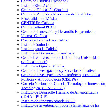
Centro de Estudios Filosóficos
Instituto Riva-Agüero
Centro de Educación Contínua
Centro de Análisis y Resolución de Conflictos
Especialidad de Música
CENTRUM Católica
Centro Cultural PUCP
Centro de Innovación y Desarrollo Emprendedor
Idiomas Católica
Conexión Bíblica Universitaria
Instituto Confucio
Instituto para la Calidad
Instituto de Docencia Universitaria
Centro Preuniversitario de la Pontificia Universidad
Católica del Perú
Instituto de Opinión Pública
Centro de Investigaciones y Servicios Educativos
Centro de Investigaciones Sociológicas, Económica
Políticas y Antropológicas (CISEPA)
Consejo Nacional de Ciencia, Tecnología e Innovación
Tecnológica (CONCYTEC)
Instituto de Desarrollo Humano de América Latina
(IDHAL-PUCP)
Instituto de Etnomusicología PUCP
Instituto de Investigación sobre la Enseñanza de las