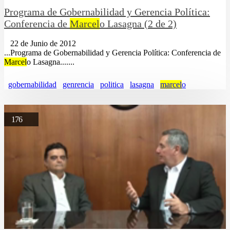
Programa de Gobernabilidad y Gerencia Política:
Conferencia de
Marcel
o Lasagna (2 de 2)
22 de Junio de 2012
...Programa de Gobernabilidad y Gerencia Política: Conferencia de
Marcel
o Lasagna.......
gobernabilidad
genrencia
politica
lasagna
marcel
o
176