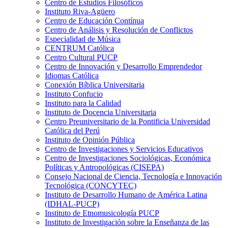
Centro de Estudios Filosóficos
Instituto Riva-Agüero
Centro de Educación Contínua
Centro de Análisis y Resolución de Conflictos
Especialidad de Música
CENTRUM Católica
Centro Cultural PUCP
Centro de Innovación y Desarrollo Emprendedor
Idiomas Católica
Conexión Bíblica Universitaria
Instituto Confucio
Instituto para la Calidad
Instituto de Docencia Universitaria
Centro Preuniversitario de la Pontificia Universidad
Católica del Perú
Instituto de Opinión Pública
Centro de Investigaciones y Servicios Educativos
Centro de Investigaciones Sociológicas, Económica
Políticas y Antropológicas (CISEPA)
Consejo Nacional de Ciencia, Tecnología e Innovación
Tecnológica (CONCYTEC)
Instituto de Desarrollo Humano de América Latina
(IDHAL-PUCP)
Instituto de Etnomusicología PUCP
Instituto de Investigación sobre la Enseñanza de las