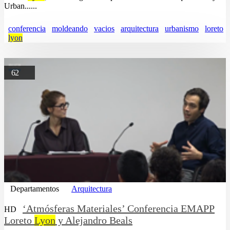
Urban......
conferencia
moldeando
vacios
arquitectura
urbanismo
loreto
lyon
62
Departamentos
Arquitectura
‘Atmósferas Materiales’ Conferencia EMAPP
HD
Loreto
Lyon
y Alejandro Beals