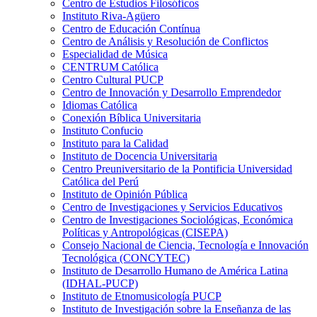
Centro de Estudios Filosóficos
Instituto Riva-Agüero
Centro de Educación Contínua
Centro de Análisis y Resolución de Conflictos
Especialidad de Música
CENTRUM Católica
Centro Cultural PUCP
Centro de Innovación y Desarrollo Emprendedor
Idiomas Católica
Conexión Bíblica Universitaria
Instituto Confucio
Instituto para la Calidad
Instituto de Docencia Universitaria
Centro Preuniversitario de la Pontificia Universidad
Católica del Perú
Instituto de Opinión Pública
Centro de Investigaciones y Servicios Educativos
Centro de Investigaciones Sociológicas, Económica
Políticas y Antropológicas (CISEPA)
Consejo Nacional de Ciencia, Tecnología e Innovación
Tecnológica (CONCYTEC)
Instituto de Desarrollo Humano de América Latina
(IDHAL-PUCP)
Instituto de Etnomusicología PUCP
Instituto de Investigación sobre la Enseñanza de las