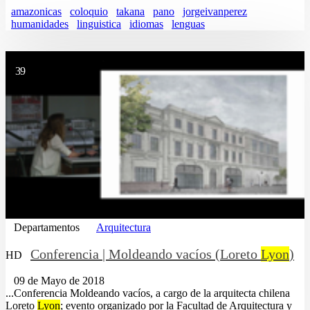
amazonicas
coloquio
takana
pano
jorgeivanperez
humanidades
linguistica
idiomas
lenguas
39
Departamentos
Arquitectura
Conferencia | Moldeando vacíos (Loreto
Lyon
)
HD
09 de Mayo de 2018
...Conferencia Moldeando vacíos, a cargo de la arquitecta chilena
Loreto
Lyon
; evento organizado por la Facultad de Arquitectura y