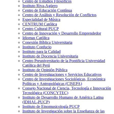
Centro de Estudios Filosóficos
Instituto Riva-Agüero
Centro de Educación Contínua
Centro de Análisis y Resolución de Conflictos
Especialidad de Música
CENTRUM Católica
Centro Cultural PUCP
Centro de Innovación y Desarrollo Emprendedor
Idiomas Católica
Conexión Bíblica Universitaria
Instituto Confucio
Instituto para la Calidad
Instituto de Docencia Universitaria
Centro Preuniversitario de la Pontificia Universidad
Católica del Perú
Instituto de Opinión Pública
Centro de Investigaciones y Servicios Educativos
Centro de Investigaciones Sociológicas, Económica
Políticas y Antropológicas (CISEPA)
Consejo Nacional de Ciencia, Tecnología e Innovación
Tecnológica (CONCYTEC)
Instituto de Desarrollo Humano de América Latina
(IDHAL-PUCP)
Instituto de Etnomusicología PUCP
Instituto de Investigación sobre la Enseñanza de las