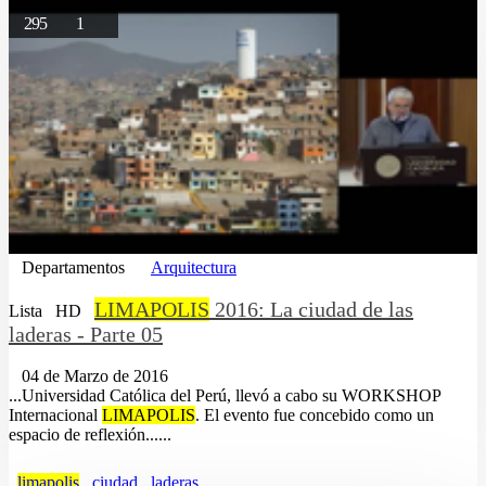
295
1
Departamentos
Arquitectura
LIMAPOLIS
2016: La ciudad de las
Lista
HD
laderas - Parte 05
04 de Marzo de 2016
...Universidad Católica del Perú, llevó a cabo su WORKSHOP
Internacional
LIMAPOLIS
. El evento fue concebido como un
espacio de reflexión......
limapolis
ciudad
laderas