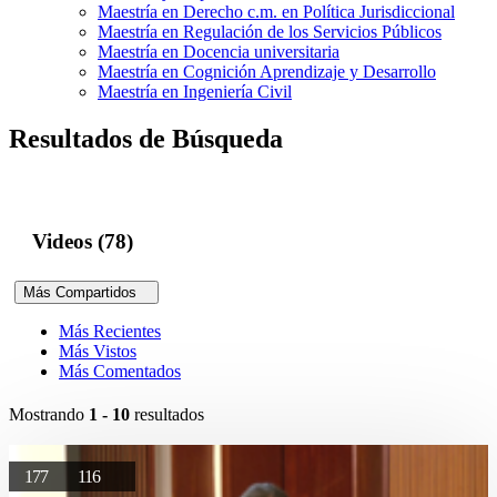
Maestría en Derecho c.m. en Política Jurisdiccional
Maestría en Regulación de los Servicios Públicos
Maestría en Docencia universitaria
Maestría en Cognición Aprendizaje y Desarrollo
Maestría en Ingeniería Civil
Resultados de Búsqueda
Videos (78)
Más Compartidos
Más Recientes
Más Vistos
Más Comentados
Mostrando
1 - 10
resultados
177
116