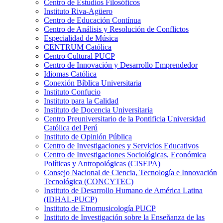
Centro de Estudios Filosóficos
Instituto Riva-Agüero
Centro de Educación Contínua
Centro de Análisis y Resolución de Conflictos
Especialidad de Música
CENTRUM Católica
Centro Cultural PUCP
Centro de Innovación y Desarrollo Emprendedor
Idiomas Católica
Conexión Bíblica Universitaria
Instituto Confucio
Instituto para la Calidad
Instituto de Docencia Universitaria
Centro Preuniversitario de la Pontificia Universidad
Católica del Perú
Instituto de Opinión Pública
Centro de Investigaciones y Servicios Educativos
Centro de Investigaciones Sociológicas, Económica
Políticas y Antropológicas (CISEPA)
Consejo Nacional de Ciencia, Tecnología e Innovación
Tecnológica (CONCYTEC)
Instituto de Desarrollo Humano de América Latina
(IDHAL-PUCP)
Instituto de Etnomusicología PUCP
Instituto de Investigación sobre la Enseñanza de las