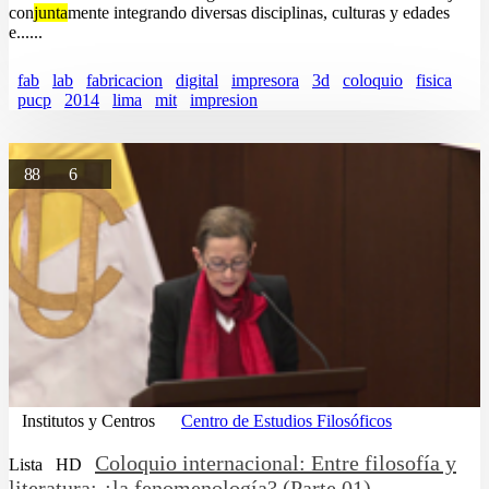
con
junta
mente integrando diversas disciplinas, culturas y edades
e......
fab
lab
fabricacion
digital
impresora
3d
coloquio
fisica
pucp
2014
lima
mit
impresion
88
6
Institutos y Centros
Centro de Estudios Filosóficos
Coloquio internacional: Entre filosofía y
Lista
HD
literatura: ¿la fenomenología? (Parte 01)