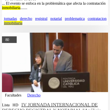
... El evento se enfoca en la problemática que afecta la contratación
inmobiliaria
.......
jornadas
derecho
registral
notarial
problematica
contratacion
inmobiliaria
80
Facultades
Derecho
IV JORNADA INTERNACIONAL DE
Lista
HD