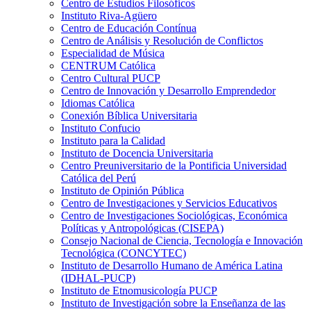
Centro de Estudios Filosóficos
Instituto Riva-Agüero
Centro de Educación Contínua
Centro de Análisis y Resolución de Conflictos
Especialidad de Música
CENTRUM Católica
Centro Cultural PUCP
Centro de Innovación y Desarrollo Emprendedor
Idiomas Católica
Conexión Bíblica Universitaria
Instituto Confucio
Instituto para la Calidad
Instituto de Docencia Universitaria
Centro Preuniversitario de la Pontificia Universidad
Católica del Perú
Instituto de Opinión Pública
Centro de Investigaciones y Servicios Educativos
Centro de Investigaciones Sociológicas, Económica
Políticas y Antropológicas (CISEPA)
Consejo Nacional de Ciencia, Tecnología e Innovación
Tecnológica (CONCYTEC)
Instituto de Desarrollo Humano de América Latina
(IDHAL-PUCP)
Instituto de Etnomusicología PUCP
Instituto de Investigación sobre la Enseñanza de las