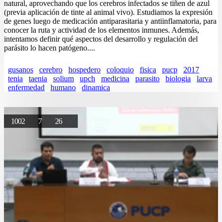
natural, aprovechando que los cerebros infectados se tiñen de azul
(previa aplicación de tinte al animal vivo). Estudiamos la expresión
de genes luego de medicación antiparasitaria y antiinflamatoria, para
conocer la ruta y actividad de los elementos inmunes. Además,
intentamos definir qué aspectos del desarrollo y regulación del
parásito lo hacen patógeno....
gusanos
cerebro
hospedero
coloquio
fisica
pucp
2017
tenia
taenia
solium
upch
medicina
parasito
biologia
larva
enfermedad
humano
dinamica
1002
7
26