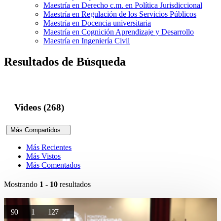
Maestría en Derecho c.m. en Política Jurisdiccional
Maestría en Regulación de los Servicios Públicos
Maestría en Docencia universitaria
Maestría en Cognición Aprendizaje y Desarrollo
Maestría en Ingeniería Civil
Resultados de Búsqueda
Videos (268)
Más Compartidos
Más Recientes
Más Vistos
Más Comentados
Mostrando
1 - 10
resultados
90
1
127