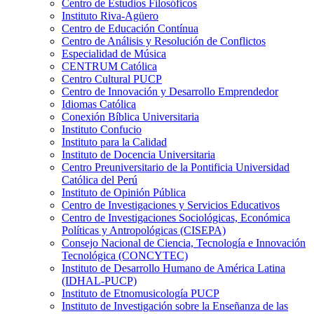
Centro de Estudios Filosóficos
Instituto Riva-Agüero
Centro de Educación Contínua
Centro de Análisis y Resolución de Conflictos
Especialidad de Música
CENTRUM Católica
Centro Cultural PUCP
Centro de Innovación y Desarrollo Emprendedor
Idiomas Católica
Conexión Bíblica Universitaria
Instituto Confucio
Instituto para la Calidad
Instituto de Docencia Universitaria
Centro Preuniversitario de la Pontificia Universidad
Católica del Perú
Instituto de Opinión Pública
Centro de Investigaciones y Servicios Educativos
Centro de Investigaciones Sociológicas, Económica
Políticas y Antropológicas (CISEPA)
Consejo Nacional de Ciencia, Tecnología e Innovación
Tecnológica (CONCYTEC)
Instituto de Desarrollo Humano de América Latina
(IDHAL-PUCP)
Instituto de Etnomusicología PUCP
Instituto de Investigación sobre la Enseñanza de las