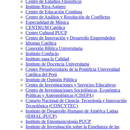
Centro de Estudios Filosóficos
Instituto Riva-Agüero
Centro de Educación Contínua
Centro de Análisis y Resolución de Conflictos
Especialidad de Música
CENTRUM Católica
Centro Cultural PUCP
Centro de Innovación y Desarrollo Emprendedor
Idiomas Católica
Conexión Bíblica Universitaria
Instituto Confucio
Instituto para la Calidad
Instituto de Docencia Universitaria
Centro Preuniversitario de la Pontificia Universidad
Católica del Perú
Instituto de Opinión Pública
Centro de Investigaciones y Servicios Educativos
Centro de Investigaciones Sociológicas, Económica
Políticas y Antropológicas (CISEPA)
Consejo Nacional de Ciencia, Tecnología e Innovación
Tecnológica (CONCYTEC)
Instituto de Desarrollo Humano de América Latina
(IDHAL-PUCP)
Instituto de Etnomusicología PUCP
Instituto de Investigación sobre la Enseñanza de las