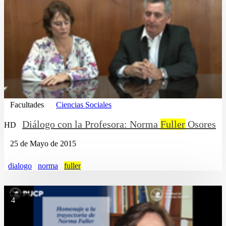
Facultades
Ciencias Sociales
Diálogo con la Profesora: Norma
Fuller
Osores
HD
25 de Mayo de 2015
dialogo
norma
fuller
4