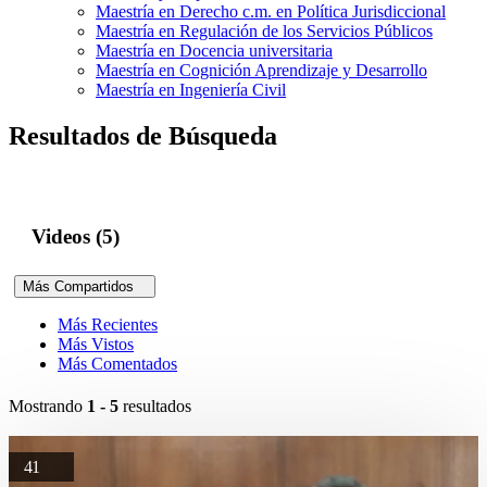
Maestría en Derecho c.m. en Política Jurisdiccional
Maestría en Regulación de los Servicios Públicos
Maestría en Docencia universitaria
Maestría en Cognición Aprendizaje y Desarrollo
Maestría en Ingeniería Civil
Resultados de Búsqueda
Videos (5)
Más Compartidos
Más Recientes
Más Vistos
Más Comentados
Mostrando
1 - 5
resultados
41