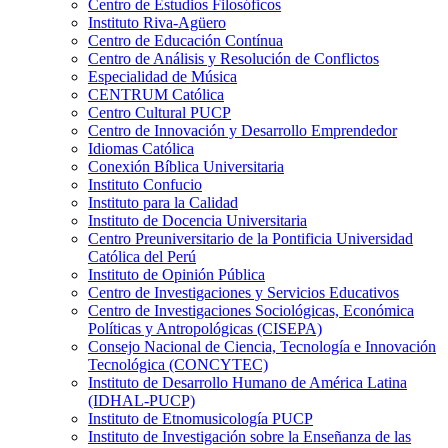
Centro de Estudios Filosóficos
Instituto Riva-Agüero
Centro de Educación Contínua
Centro de Análisis y Resolución de Conflictos
Especialidad de Música
CENTRUM Católica
Centro Cultural PUCP
Centro de Innovación y Desarrollo Emprendedor
Idiomas Católica
Conexión Bíblica Universitaria
Instituto Confucio
Instituto para la Calidad
Instituto de Docencia Universitaria
Centro Preuniversitario de la Pontificia Universidad
Católica del Perú
Instituto de Opinión Pública
Centro de Investigaciones y Servicios Educativos
Centro de Investigaciones Sociológicas, Económica
Políticas y Antropológicas (CISEPA)
Consejo Nacional de Ciencia, Tecnología e Innovación
Tecnológica (CONCYTEC)
Instituto de Desarrollo Humano de América Latina
(IDHAL-PUCP)
Instituto de Etnomusicología PUCP
Instituto de Investigación sobre la Enseñanza de las