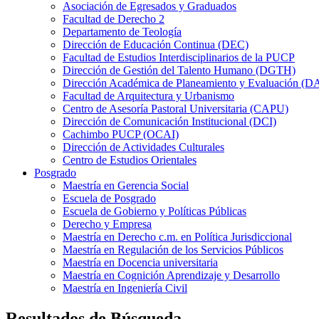
Asociación de Egresados y Graduados
Facultad de Derecho 2
Departamento de Teología
Dirección de Educación Continua (DEC)
Facultad de Estudios Interdisciplinarios de la PUCP
Dirección de Gestión del Talento Humano (DGTH)
Dirección Académica de Planeamiento y Evaluación (D
Facultad de Arquitectura y Urbanismo
Centro de Asesoría Pastoral Universitaria (CAPU)
Dirección de Comunicación Institucional (DCI)
Cachimbo PUCP (OCAI)
Dirección de Actividades Culturales
Centro de Estudios Orientales
Posgrado
Maestría en Gerencia Social
Escuela de Posgrado
Escuela de Gobierno y Políticas Públicas
Derecho y Empresa
Maestría en Derecho c.m. en Política Jurisdiccional
Maestría en Regulación de los Servicios Públicos
Maestría en Docencia universitaria
Maestría en Cognición Aprendizaje y Desarrollo
Maestría en Ingeniería Civil
Resultados de Búsqueda