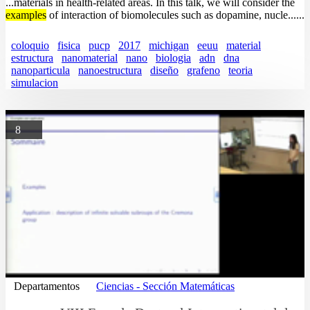
...materials in health-related areas. In this talk, we will consider the
examples
of interaction of biomolecules such as dopamine, nucle......
coloquio
fisica
pucp
2017
michigan
eeuu
material
estructura
nanomaterial
nano
biologia
adn
dna
nanoparticula
nanoestructura
diseño
grafeno
teoria
simulacion
8
Departamentos
Ciencias - Sección Matemáticas