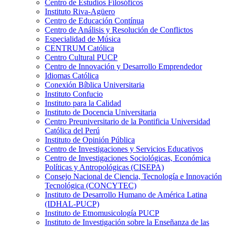
Centro de Estudios Filosóficos
Instituto Riva-Agüero
Centro de Educación Contínua
Centro de Análisis y Resolución de Conflictos
Especialidad de Música
CENTRUM Católica
Centro Cultural PUCP
Centro de Innovación y Desarrollo Emprendedor
Idiomas Católica
Conexión Bíblica Universitaria
Instituto Confucio
Instituto para la Calidad
Instituto de Docencia Universitaria
Centro Preuniversitario de la Pontificia Universidad
Católica del Perú
Instituto de Opinión Pública
Centro de Investigaciones y Servicios Educativos
Centro de Investigaciones Sociológicas, Económica
Políticas y Antropológicas (CISEPA)
Consejo Nacional de Ciencia, Tecnología e Innovación
Tecnológica (CONCYTEC)
Instituto de Desarrollo Humano de América Latina
(IDHAL-PUCP)
Instituto de Etnomusicología PUCP
Instituto de Investigación sobre la Enseñanza de las