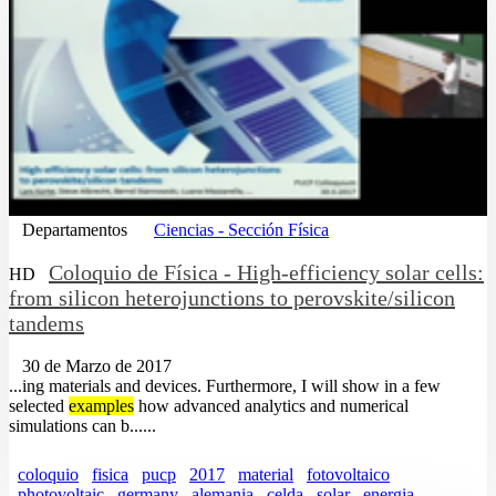
Departamentos
Ciencias - Sección Física
Coloquio de Física - High-efficiency solar cells:
HD
from silicon heterojunctions to perovskite/silicon
tandems
30 de Marzo de 2017
...ing materials and devices. Furthermore, I will show in a few
selected
examples
how advanced analytics and numerical
simulations can b......
coloquio
fisica
pucp
2017
material
fotovoltaico
photovoltaic
germany
alemania
celda
solar
energia