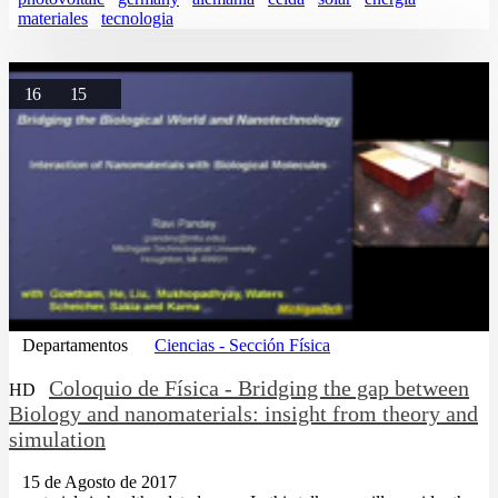
materiales
tecnologia
16
15
Departamentos
Ciencias - Sección Física
Coloquio de Física - Bridging the gap between
HD
Biology and nanomaterials: insight from theory and
simulation
15 de Agosto de 2017