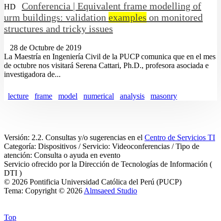
Conferencia | Equivalent frame modelling of
HD
urm buildings: validation
examples
on monitored
structures and tricky issues
28 de Octubre de 2019
La Maestría en Ingeniería Civil de la PUCP comunica que en el mes
de octubre nos visitará Serena Cattari, Ph.D., profesora asociada e
investigadora de...
lecture
frame
model
numerical
analysis
masonry
Versión: 2.2. Consultas y/o sugerencias en el
Centro de Servicios TI
Categoría: Dispositivos / Servicio: Videoconferencias / Tipo de
atención: Consulta o ayuda en evento
Servicio ofrecido por la Dirección de Tecnologías de Información (
DTI )
© 2026 Pontificia Universidad Católica del Perú (PUCP)
Tema: Copyright © 2026
Almsaeed Studio
Top