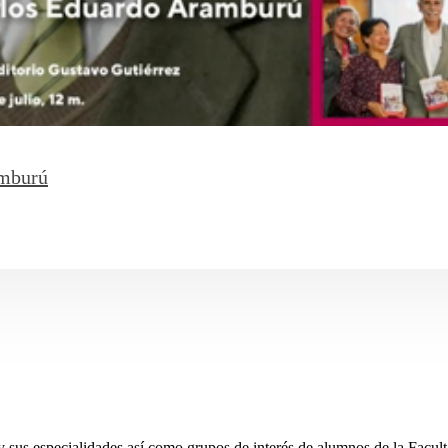
amburú
y sus especialidades así como grupos de interés de alumnos de la Faculta