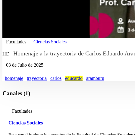
Facultades
Ciencias Sociales
Homenaje a la trayectoria de Carlos Eduardo Ar
HD
03 de Julio de 2025
homenaje
trayectoria
carlos
educardo
aramburu
Canales (1)
Facultades
Ciencias Sociales
Este canal incluye los eventos de la Facultad de Ciencias Sociales 