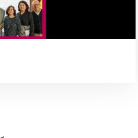
d....