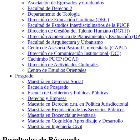
Asociación de Egresados y Graduados
Facultad de Derecho 2
Departamento de Teología
Dirección de Educación Continua (DEC)
Facultad de Estudios Interdisciplinarios de la PUCP
Dirección de Gestión del Talento Humano (DGTH)
Dirección Académica de Planeamiento y Evaluación (D
Facultad de Arquitectura y Urbanismo
Centro de Asesoría Pastoral Universitaria (CAPU)
Dirección de Comunicación Institucional (DCI)
Cachimbo PUCP (OCAI)
Dirección de Actividades Culturales
Centro de Estudios Orientales
Posgrado
Maestría en Gerencia Social
Escuela de Posgrado
Escuela de Gobierno y Políticas Públicas
Derecho y Empresa
Maestría en Derecho c.m. en Política Jurisdiccional
Maestría en Regulación de los Servicios Públicos
Maestría en Docencia universitaria
Maestría en Cognición Aprendizaje y Desarrollo
Maestría en Ingeniería Civil
Resultados de Búsqueda