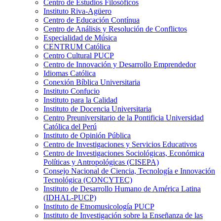
Centro de Estudios Filosóficos
Instituto Riva-Agüero
Centro de Educación Contínua
Centro de Análisis y Resolución de Conflictos
Especialidad de Música
CENTRUM Católica
Centro Cultural PUCP
Centro de Innovación y Desarrollo Emprendedor
Idiomas Católica
Conexión Bíblica Universitaria
Instituto Confucio
Instituto para la Calidad
Instituto de Docencia Universitaria
Centro Preuniversitario de la Pontificia Universidad
Católica del Perú
Instituto de Opinión Pública
Centro de Investigaciones y Servicios Educativos
Centro de Investigaciones Sociológicas, Económica
Políticas y Antropológicas (CISEPA)
Consejo Nacional de Ciencia, Tecnología e Innovación
Tecnológica (CONCYTEC)
Instituto de Desarrollo Humano de América Latina
(IDHAL-PUCP)
Instituto de Etnomusicología PUCP
Instituto de Investigación sobre la Enseñanza de las