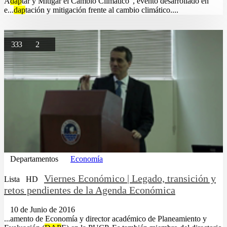
A
dap
tar y Mitigar el Cambio Climático”, evento desarrollado en
e...
dap
tación y mitigación frente al cambio climático....
333
2
Departamentos
Economía
Viernes Económico | Legado, transición y
Lista
HD
retos pendientes de la Agenda Económica
10 de Junio de 2016
...amento de Economía y director académico de Planeamiento y