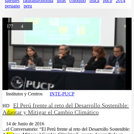
satelites
radioastronomia
inras
coloquio
fisica
pucp
2014
peruano
peru
177
4
Institutos y Centros
INTE-PUCP
El Perú frente al reto del Desarrollo Sostenible:
HD
A
dap
tar y Mitigar el Cambio Climático
14 de Junio de 2016
...el Conversatorio: “El Perú frente al reto del Desarrollo Sostenible: