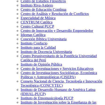
Centro de Estudios Filosóficos
Instituto Riva-Agüero
Centro de Educación Contínua
Centro de Análisis y Resolución de Conflictos
Especialidad de Música
CENTRUM Católica
Centro Cultural PUCP
Centro de Innovación y Desarrollo Emprendedor
Idiomas Católica
Conexión Bíblica Universitaria
Instituto Confucio
Instituto para la Calidad
Instituto de Docencia Universitaria
Centro Preuniversitario de la Pontificia Universidad
Católica del Perú
Instituto de Opinión Pública
Centro de Investigaciones y Servicios Educativos
Centro de Investigaciones Sociológicas, Económica
Políticas y Antropológicas (CISEPA)
Consejo Nacional de Ciencia, Tecnología e Innovación
Tecnológica (CONCYTEC)
Instituto de Desarrollo Humano de América Latina
(IDHAL-PUCP)
Instituto de Etnomusicología PUCP
Instituto de Investigación sobre la Enseñanza de las