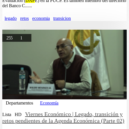
Evaluación (
DAP
E) en la PUCP. Es también miembro del directorio
del Banco C......
legado
retos
economia
transicion
255
1
Departamentos
Economía
Viernes Económico | Legado, transición y
Lista
HD
retos pendientes de la Agenda Económica (Parte 02)