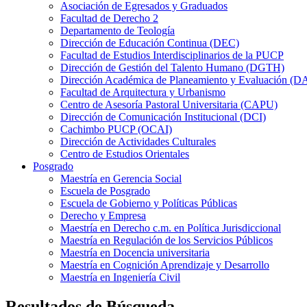
Asociación de Egresados y Graduados
Facultad de Derecho 2
Departamento de Teología
Dirección de Educación Continua (DEC)
Facultad de Estudios Interdisciplinarios de la PUCP
Dirección de Gestión del Talento Humano (DGTH)
Dirección Académica de Planeamiento y Evaluación (D
Facultad de Arquitectura y Urbanismo
Centro de Asesoría Pastoral Universitaria (CAPU)
Dirección de Comunicación Institucional (DCI)
Cachimbo PUCP (OCAI)
Dirección de Actividades Culturales
Centro de Estudios Orientales
Posgrado
Maestría en Gerencia Social
Escuela de Posgrado
Escuela de Gobierno y Políticas Públicas
Derecho y Empresa
Maestría en Derecho c.m. en Política Jurisdiccional
Maestría en Regulación de los Servicios Públicos
Maestría en Docencia universitaria
Maestría en Cognición Aprendizaje y Desarrollo
Maestría en Ingeniería Civil
Resultados de Búsqueda