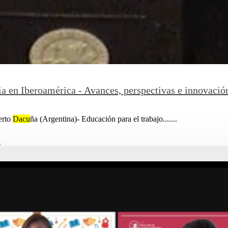
 en Iberoamérica - Avances, perspectivas e innovación
erto
Dacu
ña (Argentina)- Educación para el trabajo.......
d