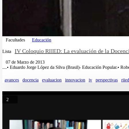
Facultades
Educación
IV Coloquio RIIED: La evaluación de la Docencia
Lista
07 de Marzo de 2013
....• Eduardo Jorge López da Silva (Brasil)- Educación Popular.• Rob
avances
docencia
evaluacion
innovacion
iv
perspectivas
riie
2