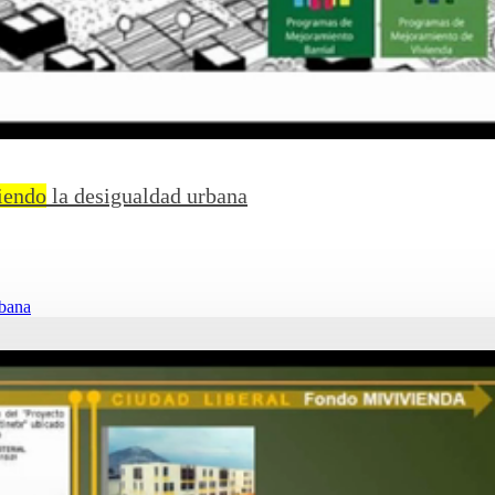
iendo
la desigualdad urbana
bana