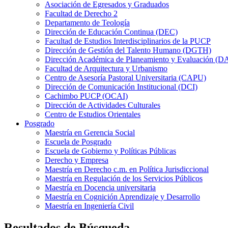
Asociación de Egresados y Graduados
Facultad de Derecho 2
Departamento de Teología
Dirección de Educación Continua (DEC)
Facultad de Estudios Interdisciplinarios de la PUCP
Dirección de Gestión del Talento Humano (DGTH)
Dirección Académica de Planeamiento y Evaluación (D
Facultad de Arquitectura y Urbanismo
Centro de Asesoría Pastoral Universitaria (CAPU)
Dirección de Comunicación Institucional (DCI)
Cachimbo PUCP (OCAI)
Dirección de Actividades Culturales
Centro de Estudios Orientales
Posgrado
Maestría en Gerencia Social
Escuela de Posgrado
Escuela de Gobierno y Políticas Públicas
Derecho y Empresa
Maestría en Derecho c.m. en Política Jurisdiccional
Maestría en Regulación de los Servicios Públicos
Maestría en Docencia universitaria
Maestría en Cognición Aprendizaje y Desarrollo
Maestría en Ingeniería Civil
Resultados de Búsqueda