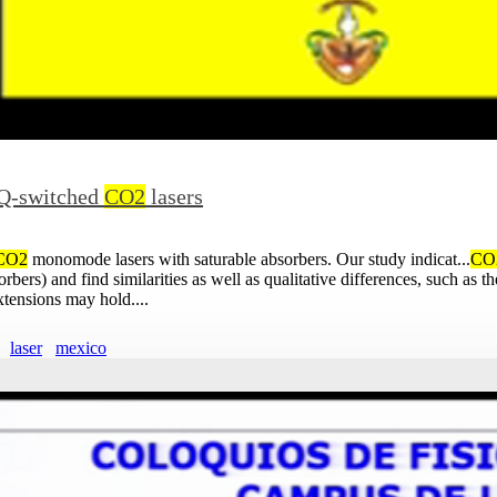
 Q-switched
CO2
lasers
CO2
monomode lasers with saturable absorbers. Our study indicat...
CO
bers) and find similarities as well as qualitative differences, such as th
xtensions may hold....
laser
mexico