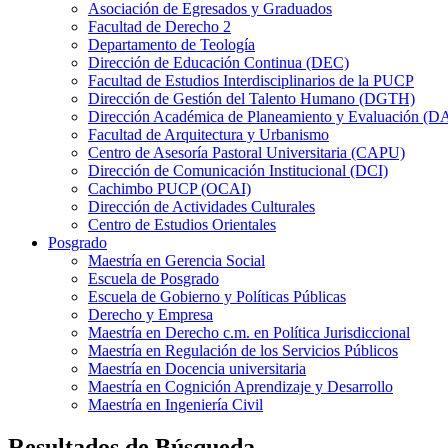
Asociación de Egresados y Graduados
Facultad de Derecho 2
Departamento de Teología
Dirección de Educación Continua (DEC)
Facultad de Estudios Interdisciplinarios de la PUCP
Dirección de Gestión del Talento Humano (DGTH)
Dirección Académica de Planeamiento y Evaluación (D
Facultad de Arquitectura y Urbanismo
Centro de Asesoría Pastoral Universitaria (CAPU)
Dirección de Comunicación Institucional (DCI)
Cachimbo PUCP (OCAI)
Dirección de Actividades Culturales
Centro de Estudios Orientales
Posgrado
Maestría en Gerencia Social
Escuela de Posgrado
Escuela de Gobierno y Políticas Públicas
Derecho y Empresa
Maestría en Derecho c.m. en Política Jurisdiccional
Maestría en Regulación de los Servicios Públicos
Maestría en Docencia universitaria
Maestría en Cognición Aprendizaje y Desarrollo
Maestría en Ingeniería Civil
Resultados de Búsqueda