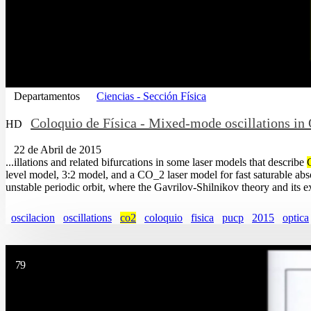
Departamentos
Ciencias - Sección Física
Coloquio de Física - Mixed-mode oscillations in
HD
22 de Abril de 2015
...illations and related bifurcations in some laser models that describe
level model, 3:2 model, and a CO_2 laser model for fast saturable absor
unstable periodic orbit, where the Gavrilov-Shilnikov theory and its e
oscilacion
oscillations
co2
coloquio
fisica
pucp
2015
optica
79