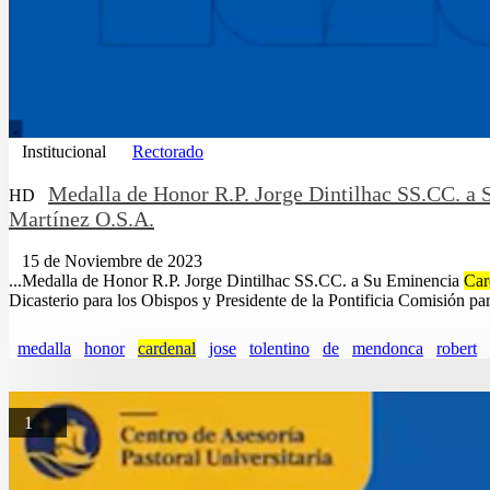
Institucional
Rectorado
Medalla de Honor R.P. Jorge Dintilhac SS.CC. a
HD
Martínez O.S.A.
15 de Noviembre de 2023
...Medalla de Honor R.P. Jorge Dintilhac SS.CC. a Su Eminencia
Car
Dicasterio para los Obispos y Presidente de la Pontificia Comisión p
medalla
honor
cardenal
jose
tolentino
de
mendonca
robert
1