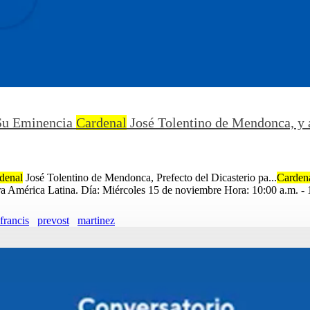
 Su Eminencia
Cardenal
José Tolentino de Mendonca, y
denal
José Tolentino de Mendonca, Prefecto del Dicasterio pa...
Carden
ara América Latina. Día: Miércoles 15 de noviembre Hora: 10:00 a.m. -
francis
prevost
martinez