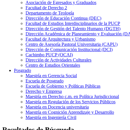
Asociación de Egresados y Graduados
Facultad de Derecho 2
Departamento de Teología
Dirección de Educación Continua (DEC)
Facultad de Estudios Interdisciplinarios de la PUCP
Dirección de Gestión del Talento Humano (DGTH)
Dirección Académica de Planeamiento y Evaluación (D
Facultad de Arquitectura y Urbanismo
Centro de Asesoría Pastoral Universitaria (CAPU)
Dirección de Comunicación Institucional (DCI)
Cachimbo PUCP (OCAI)
Dirección de Actividades Culturales
Centro de Estudios Orientales
Posgrado
Maestría en Gerencia Social
Escuela de Posgrado
Escuela de Gobierno y Políticas Públicas
Derecho y Empresa
Maestría en Derecho c.m. en Política Jurisdiccional
Maestría en Regulación de los Servicios Públicos
Maestría en Docencia universitaria
Maestría en Cognición Aprendizaje y Desarrollo
Maestría en Ingeniería Civil
Resultados de Búsqueda