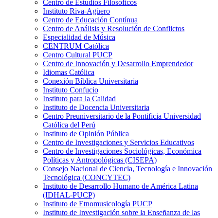
Centro de Estudios Filosóficos
Instituto Riva-Agüero
Centro de Educación Contínua
Centro de Análisis y Resolución de Conflictos
Especialidad de Música
CENTRUM Católica
Centro Cultural PUCP
Centro de Innovación y Desarrollo Emprendedor
Idiomas Católica
Conexión Bíblica Universitaria
Instituto Confucio
Instituto para la Calidad
Instituto de Docencia Universitaria
Centro Preuniversitario de la Pontificia Universidad
Católica del Perú
Instituto de Opinión Pública
Centro de Investigaciones y Servicios Educativos
Centro de Investigaciones Sociológicas, Económica
Políticas y Antropológicas (CISEPA)
Consejo Nacional de Ciencia, Tecnología e Innovación
Tecnológica (CONCYTEC)
Instituto de Desarrollo Humano de América Latina
(IDHAL-PUCP)
Instituto de Etnomusicología PUCP
Instituto de Investigación sobre la Enseñanza de las