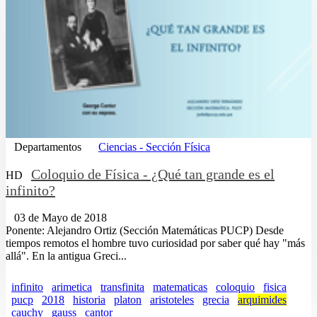
Departamentos
Ciencias - Sección Física
Coloquio de Física - ¿Qué tan grande es el
HD
infinito?
03 de Mayo de 2018
Ponente: Alejandro Ortiz (Sección Matemáticas PUCP) Desde
tiempos remotos el hombre tuvo curiosidad por saber qué hay "más
allá". En la antigua Greci...
infinito
arimetica
transfinita
matematicas
coloquio
fisica
pucp
2018
historia
platon
aristoteles
grecia
arquimides
cauchy
gauss
cantor