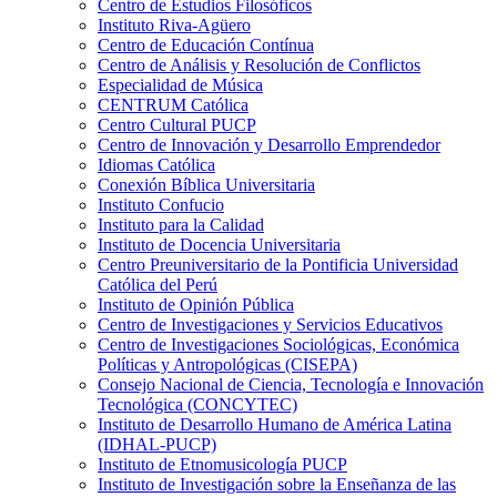
Centro de Estudios Filosóficos
Instituto Riva-Agüero
Centro de Educación Contínua
Centro de Análisis y Resolución de Conflictos
Especialidad de Música
CENTRUM Católica
Centro Cultural PUCP
Centro de Innovación y Desarrollo Emprendedor
Idiomas Católica
Conexión Bíblica Universitaria
Instituto Confucio
Instituto para la Calidad
Instituto de Docencia Universitaria
Centro Preuniversitario de la Pontificia Universidad
Católica del Perú
Instituto de Opinión Pública
Centro de Investigaciones y Servicios Educativos
Centro de Investigaciones Sociológicas, Económica
Políticas y Antropológicas (CISEPA)
Consejo Nacional de Ciencia, Tecnología e Innovación
Tecnológica (CONCYTEC)
Instituto de Desarrollo Humano de América Latina
(IDHAL-PUCP)
Instituto de Etnomusicología PUCP
Instituto de Investigación sobre la Enseñanza de las